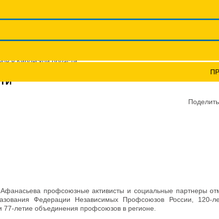
Координационные сов
Профсоюзы ПФО
Научно-пр
ов в Кировской области
П
ТИ
Поделить
А.Афанасьева профсоюзные активисты и социальные партнеры от
разования Федерации Независимых Профсоюзов России, 120-л
 77-летие объединения профсоюзов в регионе.