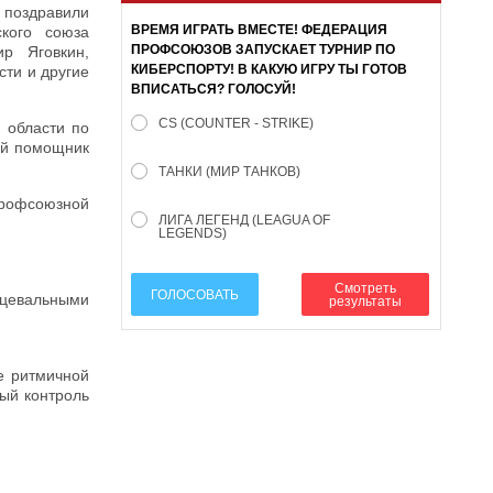
 поздравили
ВРЕМЯ ИГРАТЬ ВМЕСТЕ! ФЕДЕРАЦИЯ
ского союза
ПРОФСОЮЗОВ ЗАПУСКАЕТ ТУРНИР ПО
р Яговкин,
КИБЕРСПОРТУ! В КАКУЮ ИГРУ ТЫ ГОТОВ
сти и другие
ВПИСАТЬСЯ? ГОЛОСУЙ!
CS (COUNTER - STRIKE)
 области по
ый помощник
ТАНКИ (МИР ТАНКОВ)
профсоюзной
ЛИГА ЛЕГЕНД (LEAGUA OF
LEGENDS)
Смотреть
ГОЛОСОВАТЬ
нцевальными
результаты
е ритмичной
ный контроль