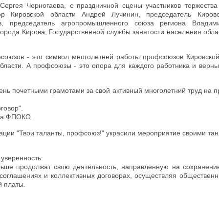
ергея Черногаева, с праздничной сцены участников торжества
ор Кировской области Андрей Лучинин, председатель Киров
, председатель агропромышленного союза региона Владими
орода Кирова, Государственной службы занятости населения обла
союзов - это символ многолетней работы профсоюзов Кировской
области. А профсоюзы - это опора для каждого работника и верн
ень почетными грамотами за свой активный многолетний труд на 
говор".
ета ФПОКО.
ации "Твои таланты, профсоюз!" украсили мероприятие своими та
уверенность:
ьше продолжат свою деятельность, направленную на сохранени
в соглашениях и коллективных договорах, осуществляя обществен
й платы.