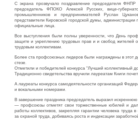
С экрана прозвучало поздравление председателя ФНПР С
председатель ФПОКО Алексей Русских, вице-губернат
промышленников и предпринимателей Руслан Цуканов
представители Кировской городской думы, администрации г
официальные лица.
Все выступления были полны уверенности, что День проф
защите и укреплению трудовых прав и и свобод жителей 
трудовым коллективам.
Более ста профсоюзных лидеров были награждены в этот д
стезе.
Отметили и победителей конкурса "Лучший коллективный до
Традиционно свидетельства вручили лауреатам Книги поч
А лауреаты конкурса самодеятельности организаций Федер
и вокальными номерами.
В завершение праздника председатель выразил искреннюю 
— профсоюзы отметят свои торжественные юбилей и дал
работы коллективов, закрепляя гарантии человека труда 
за охраной труда, добиваясь роста и индексации заработно