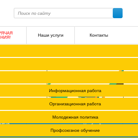
РЯЧАЯ
Наши услуги
Контакты
НИЯ!
ПОКО с изменениями от 2026 года
Социальное партнерство
Версия для слабовидящих
О
Регламент
Защита прав
я ФПОКО
Решения Конференций
Охрана труда
ешения Советов Федерации
Информационная работа
и
остановления президиумов
Организационная работа
12 +
Положения
Молодежная политика
азета
Учебный центр
фсоюзная
СМИ о профсоюзах
ОХРАНА ТРУДА
х проведения специальной оценки условий труда (СОУТ)
Профсоюзное обучение
изнь"