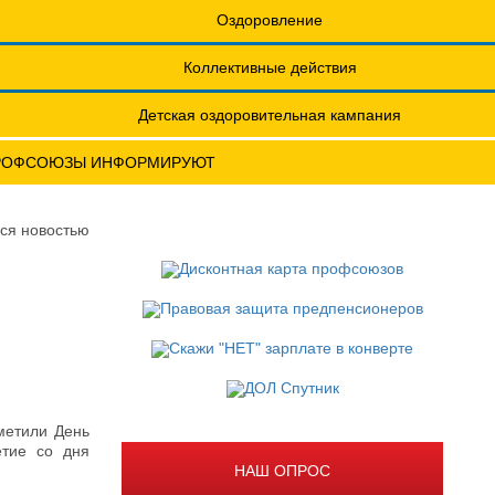
еты
Обращения. Заявления.
Оздоровление
Годовые отчеты
Коллективные действия
актическая конференция МОТ- ФНПР
Детская оздоровительная кампания
РОФСОЮЗЫ ИНФОРМИРУЮТ
ся новостью
метили День
етие со дня
НАШ ОПРОС