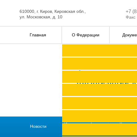
610000, г. Киров, Кировская обл.,
+7 (
ул. Московская, д. 10
Факс 
Главная
О Федерации
Докуме
Федерация п
организаций 
История профсоюзов
Как всту
Новости
региона
профс