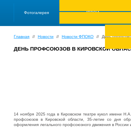
ПРОЕКТ "Школа
работающей
Фотогалерея
молодежи "ТВОЙ
ТРУД ПОД
ЗАЩИТОЙ"
Главная
//
Новости
//
Новости ФПОКО
//
День профсоюз
ДЕНЬ ПРОФСОЮЗОВ В КИРОВСКОЙ ОБЛАС
14 ноября 2025 года в Кировском театре кукол имени Н.
профсоюзов в Кировской области, 35-летие со дня об
оформления легального профсоюзного движения в России и