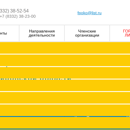
8332) 38-52-54
fpoko@list.ru
+7 (8332) 38-23-00
Направления
Членские
ГО
нты
деятельности
организации
ЛИ
Визитка
Устав Ф
Председатель ФПОК
рофсоюзных
Заместитель председател
Кировской области
Структура
Р
Членские организаци
П
Аппарат
Г
пить в
Книга Почета
Профсоюз помог
"Про
оюз
Федерации
Сводные данные о результата
Молодежный совет
ж