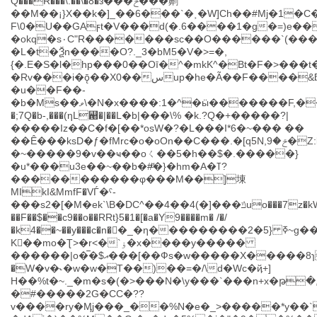
Q���R���\.��\�8�ӟ���ݲ���劓
��M��¡}X��k�]_��6���`�˲�W]Ch��#Mj�1�C����
F\0�U��GAϝt�V���d(�.6����1�g�=)e��
�okq�s۰C"R�������sc��O������`(����cƫ2u���
�L�t�Ѯn����O?._3�bM5�V�>=�,
{�.E�S�l�hp���0��Oī�^�mkK^�Bt�F�>���t�
�Rv���i�ǭ��X0��سup�he�Ã��F����&ƃ�Z��
�u��F��-
�b�Ms��ވ\�N�x����:1�^�ӹ�������F,���j���ᐆ�oG܃���N�\z��We<��ا6�IUЛKu5
�;7Q�b-,���(ηL꬘�|��L�b|���\% �k.͏?Q�+�����?|
�����Iz��C�f�[��*osW�?�L���I*6�~��� ��
��Ê���ksD�ƒ�fMrc�o�oOn��C���.�[q5N,ݗ�9�Z:b�k�7�S6
�~�����9�v��ҹ��oㄑ��5�h��$�.�����}
�u*���u3e��~��b�#ͩ�}�hm�A�ߠ?
�����������φ���M��]埬
MIkI&MmfF�VЃ�ˁ-
���s2�[�M�ek`\B�DC^��4��4(�]���ݿuo���7z�kWZ6+j����#u:j�g
��F��$��c9��o��RRt}5�1�[�a�Y9����m� /�/
�k4��~��y���c�n��_�ƞ���������2�ߧ {5~g��K���r��{�o�?
K􄅏��mo�Ʈ>�r<�`ۏ�x����y�����
������|o�̅�$އ���[��Фs�w�����X�����8ɿ�_ў�>�o�~����&;4�ݛ
�W�v�˞�w�w�T��)��=�/\d�Wc�ҋ+]
H��%t�~._�m�s�(�>���Ν�\y���`���n+x�թ�
�#�����2G�CC�??
v����ry�Ӎj���_��%N�e�_>�����*y��`�