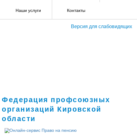
Наши услуги
Контакты
Версия для слабовидящих
Федерация профсоюзных
организаций Кировской
области