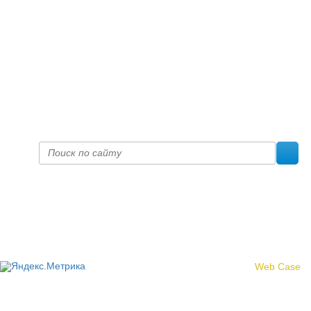
+7 (8332) 38-52-54
Факс +7 (8332) 38-23-00
prof@inform28.kirov.ru
fpoko@list.ru
Политика конфиденциальности
© 2017 «Федерация профсоюзных организаций Кировской
области»
Создание сайта -
Web Case