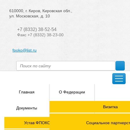
610000, г. Киров, Кировская обл.,
ул. Московская, д. 10
+7 (8332) 38-52-54
Факс +7 (8332) 38-23-00
fpoko@list.ru
Главная
О Федерации
Направления
Визитка
Документы
деятельности
Председатель ФПОК
Членские
ГОРЯЧАЯ
Устав ФПОКО с изменениями от 2026 года
Социальное партнерс
организации
ЛИНИЯ!