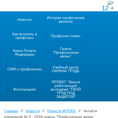
12 +
История профсоюзов
Новости
региона
Как вступить в
Профсоюз помог
профсоюз
Газета
Книга Почета
"Профсоюзная
Федерации
жизнь"
Учебный центр
СМИ о профсоюзах
ОХРАНА ТРУДА
ПРОЕКТ "Школа
работающей
Фотогалерея
молодежи "ТВОЙ
ТРУД ПОД
ЗАЩИТОЙ"
Главная
//
Новости
//
Новости ФПОКО
//
Читайте
очередной № 5 - 2018 газеты "Профсоюзная жизнь"