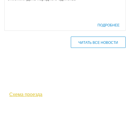
ПОДРОБНЕЕ
ЧИТАТЬ ВСЕ НОВОСТИ
610000, г. Киров, Кировская обл.,
ул. Московская, д. 10
Схема проезда
+7 (8332) 38-52-54