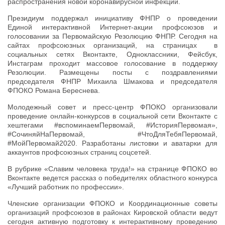
распространения новой коронавирусной инфекции.
Президиум поддержал инициативу ФНПР о проведении
Единой интерактивной Интернет-акции профсоюзов и
голосовании за Первомайскую Резолюцию ФНПР. Сегодня на
сайтах профсоюзных организаций, на страницах в
социальных сетях Вконтакте, Одноклассники, Фейсбук,
Инстаграм проходит массовое голосование в поддержку
Резолюции. Размещены посты с поздравлениями
председателя ФНПР Михаила Шмакова и председателя
ФПОКО Романа Береснева.
Молодежный совет и пресс-центр ФПОКО организовали
проведение онлайн-конкурсов в социальной сети Вконтакте с
хештегами #вспоминаемПервомай, #ИсторияПервомая»,
#СочиняйНаПервомай, #ЧтоДляТебяПервомай,
#МойПервомай2020. Разработаны листовки и аватарки для
аккаунтов профсоюзных страниц соцсетей.
В рубрике «Славим человека труда!» на странице ФПОКО во
Вконтакте ведется рассказ о победителях областного конкурса
«Лучший работник по профессии».
Членские организации ФПОКО и Координационные советы
организаций профсоюзов в районах Кировской области ведут
сегодня активную подготовку к интерактивному проведению