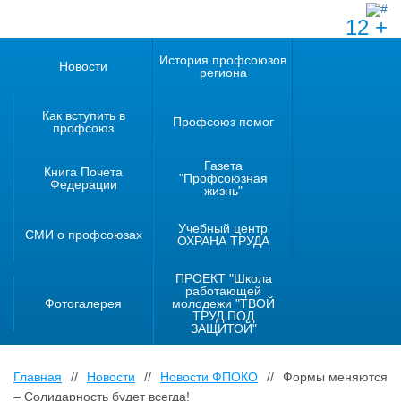
12 +
История профсоюзов
Новости
региона
Как вступить в
Профсоюз помог
профсоюз
Газета
Книга Почета
"Профсоюзная
Федерации
жизнь"
Учебный центр
СМИ о профсоюзах
ОХРАНА ТРУДА
ПРОЕКТ "Школа
работающей
Фотогалерея
молодежи "ТВОЙ
ТРУД ПОД
ЗАЩИТОЙ"
Главная
//
Новости
//
Новости ФПОКО
//
Формы меняются
– Солидарность будет всегда!