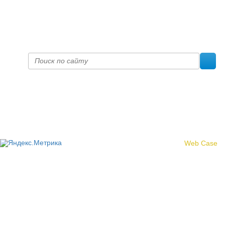
Факс +7 (8332) 38-23-00
prof@inform28.kirov.ru
fpoko@list.ru
Политика конфиденциальности
© 2017 «Федерация профсоюзных организаций Кировской
области»
Создание сайта -
Web Case