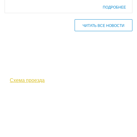
ПОДРОБНЕЕ
ЧИТАТЬ ВСЕ НОВОСТИ
610000, г. Киров, Кировская обл.,
ул. Московская, д. 10
Схема проезда
+7 (8332) 38-52-54
Факс +7 (8332) 38-23-00
prof@inform28.kirov.ru