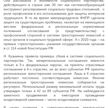
Она рассказала о значимости социального партнерства,
действующего в стране уже 30 лет как системообразующий
инструмент регулирования социально-трудовых отношений, о
роли профсоюзов в его использовании для защиты интересов
трудящихся. В то же время зампредседателя ФНПР сделала
акцент на существующих проблемах, несмотря на имеющиеся
жесткие федеральные и региональные нормативные
положения согласования (и представительства) с
профсоюзной стороной в системе трехсторонних комиссий и
иных органов в социально-трудовой сфере. А с 2020 года – на
прямые «трехсторонние» указания государственным органам
в ст. 114 новой Конституции РФ.
Н. Кузьмина привела примеры сбоев в системе социального
партнерства. Так, межрегиональные соглашения имеются
только в 3-х федеральных округах, не приняты отраслевые
соглашения в 4-х отраслях, не во всех субъектах РФ приняты
региональные трехсторонние соглашения. Лишь в 6 отраслях
работают постоянно соответствующие комиссии. Многие
региональные трехсторонние комиссии собираются не
регулярно. Региональный размер минимальной оплаты труда
утвержден только в 42 из 89 субъектов РФ. Не наблюдается
заметного продвижения в ежегодном проведении
колдоговорной кампании – число колдоговоров снижается.
В целях развития и совершенствования деятельности