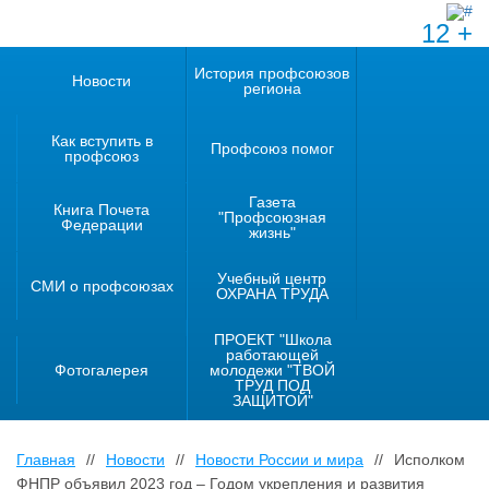
12 +
История профсоюзов
Новости
региона
Как вступить в
Профсоюз помог
профсоюз
Газета
Книга Почета
"Профсоюзная
Федерации
жизнь"
Учебный центр
СМИ о профсоюзах
ОХРАНА ТРУДА
ПРОЕКТ "Школа
работающей
Фотогалерея
молодежи "ТВОЙ
ТРУД ПОД
ЗАЩИТОЙ"
Главная
//
Новости
//
Новости России и мира
//
Исполком
ФНПР объявил 2023 год – Годом укрепления и развития