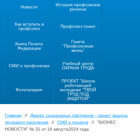
История профсоюзов
Новости
региона
Как вступить в
Профсоюз помог
профсоюз
Газета
Книга Почета
"Профсоюзная
Федерации
жизнь"
Учебный центр
СМИ о профсоюзах
ОХРАНА ТРУДА
ПРОЕКТ "Школа
работающей
Фотогалерея
молодежи "ТВОЙ
ТРУД ПОД
ЗАЩИТОЙ"
Главная
//
Диалог социальных партнеров - гарант защиты
трудового населения
//
СМИ о проекте
//
"БИЗНЕС
НОВОСТИ" № 31 от 18 августа2024 года