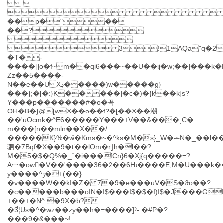


��p�"��
��?

 3!1AQa"q�2
�T�-
����[]o�f~m��qi6���~��U��ιϳ�w;��]���k�F
Zz��5����-
N��e��U Xڍ�����)w�����g}
���};�[�:}K�����]�c�)�{k��k]s?
Y���p�������#�o�꾝
OH�B�}@[wX��o��f?�[��X��潮
��'uOcmk�^E6�����Y���+V��&���ˎC�
m���[n��mln��X��/
�����K}%�w֮�Kms�~�^ks�M�s}_W�ޝN�_��l�����7�g�
驷�7Bqfܶ�X��9�ť��lOm�nͿh�l��?
M�5�$�Q%�_־�i���fCn}6�Xj{q�����=?
Aޟ�ow󟤪�V��'����36�2��6Ƕ����E;M�U���k���7��IN�K#�v}^��cK[�
y����^ݬ�+(��}
�v����W��kI�Z� 7�9�e���uV�S�ϑo��?
�c�����b���oIN�I$���I$�$�I)I$�J���G
+��+�N^.�9X�b?
�3֩¦Us�^�wz��zy��h�=����]ˀ- �#P�?
���9�&���~!