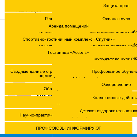
Заместитель председател
Регламент
Защита прав
Наши услуги
Контакты
Структура
Решения Конференций
Охрана труда
Аренда помещений
Версия для слабовидящих
Членские организаци
Решения Советов Федерации
Информационная раб
Спортивно- гостиничный комплекс «Спутник»
Аппарат
Постановления президиумов
Организационная раб
Гостиница «Ассоль»
Молодежный совет
Положения
Молодежная политик
Координационные сов
Сводные данные о результатах проведения специальной
Профсоюзное обучен
оценки условий труда (СОУТ)
Профсоюзы ПФО
Оздоровление
Обращения. Заявления.
Коллективные действ
Годовые отчеты
Детская оздоровительная к
Научно-практическая конференция МОТ- ФНПР
ПРОФСОЮЗЫ ИНФОРМИРУЮТ
12 +