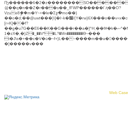
Ҧ������6�2�z��������SO������C)ey{�z
싘��q�n��Z�r���s��_fFWP������lʿԯ��O?
Vzue8ީ��m�Y~+�le�Σջ�mo��}
��o�d;��@uwt���}\]�l~k�׷/{Y�rw}6X���o��v=x�c�#��cYs2.iu�Ӓ�\
[r=K]��f?
��g�u7G��E6��K��G���r��a�]^H,��f#�k�ޝ^�Ne�>�7Ҳ����/Z9}+��;2:��Y�R;\�X��n��=:?
1�zX�,�}Z�_��V*�L?�Mn��������ϴ~���
t�J\s�+��c�V�ú�~f+}L��~����m��a��ٕ����=
�]�����v���
Политика конфиденциальности
© 2017 «Федерация профсоюзных организаций Кировской
области»
Создание сайта -
Web Case