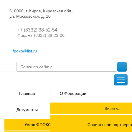
610000, г. Киров, Кировская обл.,
ул. Московская, д. 10
+7 (8332) 38-52-54
Факс +7 (8332) 38-23-00
fpoko@list.ru
Главная
О Федерации
Направления
Визитка
Документы
деятельности
Председатель ФПОК
Членские
ГОРЯЧАЯ
Устав ФПОКО с изменениями от 2026 года
Социальное партнерс
организации
ЛИНИЯ!