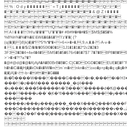
+:IXgw��������'7
 % : O d y � � � � � �  ' = T j � � � � � � " 9 Q i �
� � � � �  * C \ u � � � � � & @ Z t � � � �
�.Id���� %A^z����
&Ca~����1Om����&E
Ek���*Qw���;c���
 A l � � �!!H!u!�!�!�"'"U"�"�"�# #8#f#�#�#�$$M$|$�$�%
%8%h%�%�%�&'&W&�&�&�''I'z'�'�( (?
(q(�(�))8)k)�)�**5*h*�*�++6+i+�+�,,9,n,�,�- -A-v-�-
�..L.�.�.�/$/Z/�/�/�050l0�0�11J1�1�1�2*2c2�2�3
3F33�3�4+4e4�4�55M5�5�5�676r6�6�7$7`7�7�88P8�8�99B99
>`>�>�?!?a?�?
�@#@d@�@�A)AjA�A�B0BrB�B�C:C}C�DDGD�D�EEUE�E�F"FgF
h�h�iCi�i�jHj�j�kOk�k�lWl�mm`m�nnkn�ooxo�p+p�p�q:q�q�rK
�|�}A}�~~b~�#��G���
�k�͂0����W�������G����r�ׇ;����i�Ή3
����z��M��� �����_�ɖ4���
�u���L���$�����h�՛B��������d�Ҟ@��������i�ءG���&����v��V�ǥ8��������n��R�ĩ7
�������u��`�ֲK�³8���%�������y��h�
������
�����z���p���g���_���X���Q���K���F���A
���D���I���N���U���\���d���l���v��ۀ�܊�ݖ�ޢ�)߯�6��D���S���c���s����
����2��F���[���p������(��@���X��
 
 