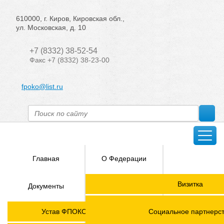
610000, г. Киров, Кировская обл.,
ул. Московская, д. 10
+7 (8332) 38-52-54
Факс +7 (8332) 38-23-00
fpoko@list.ru
Главная
О Федерации
Направления
Визитка
Документы
деятельности
Председатель ФПОК
Членские
ГОРЯЧАЯ
Устав ФПОКО с изменениями от 2026 года
Социальное партнерс
организации
ЛИНИЯ!