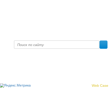
+7 (8332) 38-52-54
Факс +7 (8332) 38-23-00
prof@inform28.kirov.ru
fpoko@list.ru
Политика конфиденциальности
© 2017 «Федерация профсоюзных организаций Кировской
области»
Создание сайта -
Web Case