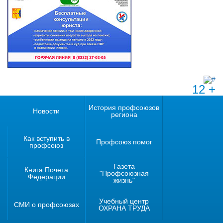
12 +
История профсоюзов
Новости
региона
Как вступить в
Профсоюз помог
профсоюз
Газета
Книга Почета
"Профсоюзная
Федерации
жизнь"
Учебный центр
СМИ о профсоюзах
ОХРАНА ТРУДА