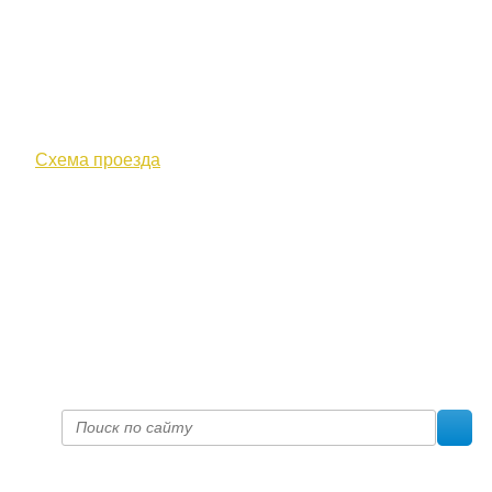
610000, г. Киров, Кировская обл.,
ул. Московская, д. 10
Схема проезда
+7 (8332) 38-52-54
Факс +7 (8332) 38-23-00
prof@inform28.kirov.ru
fpoko@list.ru
Политика конфиденциальности