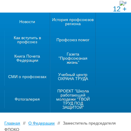
12 +
История профсоюзов
Новости
региона
Как вступить в
Профсоюз помог
профсоюз
Газета
Книга Почета
"Профсоюзная
Федерации
жизнь"
Учебный центр
СМИ о профсоюзах
ОХРАНА ТРУДА
ПРОЕКТ "Школа
работающей
Фотогалерея
молодежи "ТВОЙ
ТРУД ПОД
ЗАЩИТОЙ"
Главная
//
О Федерации
//
Заместитель председателя
ФПОКО