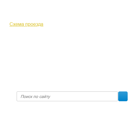
610000, г. Киров, Кировская обл.,
ул. Московская, д. 10
Схема проезда
+7 (8332) 38-52-54
Факс +7 (8332) 38-23-00
prof@inform28.kirov.ru
fpoko@list.ru
Политика конфиденциальности
© 2017 «Федерация профсоюзных организаций Кировской
области»