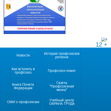
12 +
История профсоюзов
Новости
региона
Как вступить в
Профсоюз помог
профсоюз
Газета
Книга Почета
"Профсоюзная
Федерации
жизнь"
Учебный центр
СМИ о профсоюзах
ОХРАНА ТРУДА