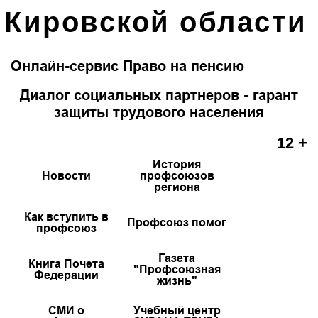
Кировской области
Онлайн-сервис Право на пенсию
Диалог социальных партнеров - гарант
защиты трудового населения
12 +
История
Новости
профсоюзов
региона
Как вступить в
Профсоюз помог
профсоюз
Газета
Книга Почета
"Профсоюзная
Федерации
жизнь"
СМИ о
Учебный центр