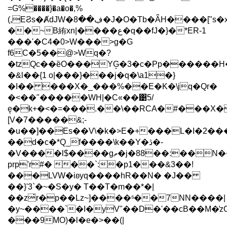
=G%����}�a�o�,%
(,EϨs�ȺdJW�ڣ��8�J�O�Tb�ǞH����["s�x����,Y��y�|
��~B絠xn|����ع�q��fJ�}�*ER-1
���'�C4�0>W���>g�G
f6C�5��@>Wq�?
�tzQc��ȅO���YG͈�3�c�Pp������H��b*@��Oز*
�&l��{1 o|���}���j�q�\a1�}
�I�� ���X�_���%��E�K�\jq�Qr�
�<��"�����WH|�C
��͹5/
ę�k+�<�=���.��\��RCA�#���X�
[V�7�����&;-
�u��]��Es��V\�k�>E�+���L�I�2��
��d�c�*Q_f����\k��Y�ڎ�-
�V����l$����gތ�j�88��:��N���u;���''''rpv8��������#�������@�pprrppr
prp'r#� ��`:�p1���&3��!
���LVW�iʚyq����hR��N� �J��
��}'3`�~�S�y� T��T�m��*�|
��z̇r�p��Lz~]����ˢ��7NN����|
�y~����`�I�yV"��D�'��cВ��M�͑zO
���9MO)�l�e�>��(|