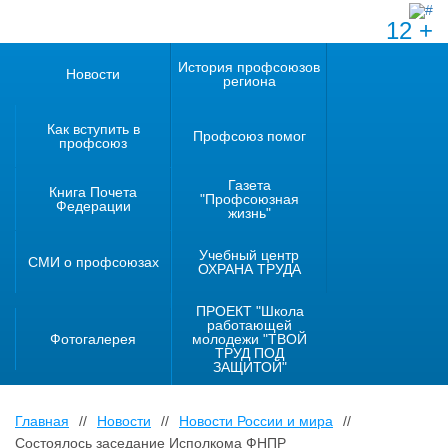
12 +
История профсоюзов
Новости
региона
Как вступить в
Профсоюз помог
профсоюз
Газета
Книга Почета
"Профсоюзная
Федерации
жизнь"
Учебный центр
СМИ о профсоюзах
ОХРАНА ТРУДА
ПРОЕКТ "Школа
работающей
Фотогалерея
молодежи "ТВОЙ
ТРУД ПОД
ЗАЩИТОЙ"
Главная
//
Новости
//
Новости России и мира
//
Состоялось заседание Исполкома ФНПР