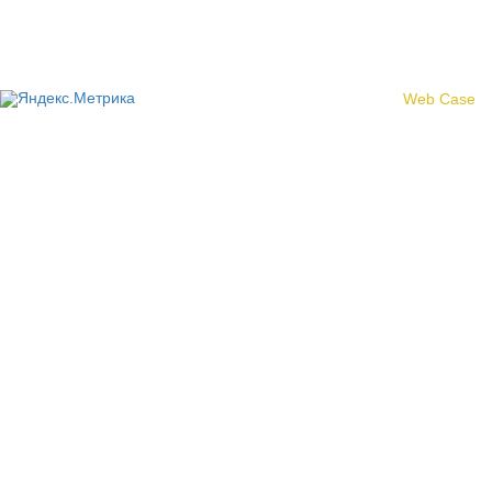
© 2017 «Федерация профсоюзных организаций Кировской
области»
Создание сайта -
Web Case