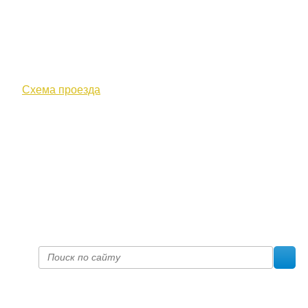
610000, г. Киров, Кировская обл.,
ул. Московская, д. 10
Схема проезда
+7 (8332) 38-52-54
Факс +7 (8332) 38-23-00
prof@inform28.kirov.ru
fpoko@list.ru
Политика конфиденциальности