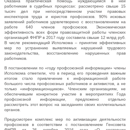
Оказана практическая помощь нуждающимся в ней
работникам в судебных процессах: рассмотрено свыше 15
тысяч дел при непосредственном участии правовых
инспекторов труда и юристов профсоюзов. 90% исковых
заявлений работников удовлетворено с восстановлением на
работе 640 членов профсоюзов. Экономическая
эффективность всех форм правозащитной работы членских
организаций ФНПР в 2017 году составила свыше 12 млрд руб.
В числе рекомендаций Исполкома – принятие эффективных
мер по устранению выявляемых нарушений трудового
законодательства, восстановлению нарушенных прав
работников.
В постановлении по «году профсоюзной информации» члены
Исполкома отметили, что в период его проведения важным
итогом стало привлечение к информационной работе
большого числа профсоюзных работников и активистов, а не
только «информационщиков». Членским организациям, не
обеспечившим конкретное участие в мероприятиях Года
профсоюзной информации, предложено отдельно
рассмотреть этот вопрос на заседаниях своих коллегиальных
органов.
Предусмотрен комплекс мер по активизации деятельности
профсоюзов в соответствии с постановлением Генсовета
ФНПР от 26 октября 2016 года «О состоянии