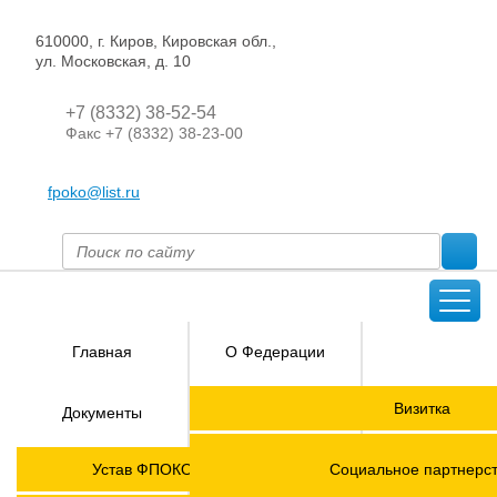
610000, г. Киров, Кировская обл.,
ул. Московская, д. 10
+7 (8332) 38-52-54
Факс +7 (8332) 38-23-00
fpoko@list.ru
Главная
О Федерации
Направления
Визитка
Документы
деятельности
Председатель ФПОК
Членские
ГОРЯЧАЯ
Устав ФПОКО с изменениями от 2026 года
Социальное партнерс
организации
ЛИНИЯ!