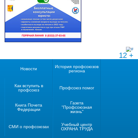
12 +
История профсоюзов
Новости
региона
Как вступить в
Профсоюз помог
профсоюз
Газета
Книга Почета
"Профсоюзная
Федерации
жизнь"
Учебный центр
СМИ о профсоюзах
ОХРАНА ТРУДА