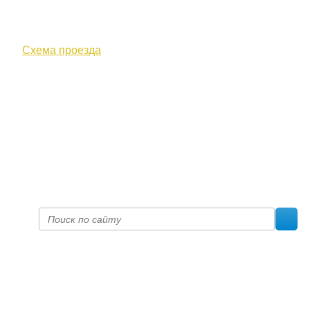
610000, г. Киров, Кировская обл.,
ул. Московская, д. 10
Схема проезда
+7 (8332) 38-52-54
Факс +7 (8332) 38-23-00
prof@inform28.kirov.ru
fpoko@list.ru
Политика конфиденциальности
© 2017 «Федерация профсоюзных организаций Кировской
области»