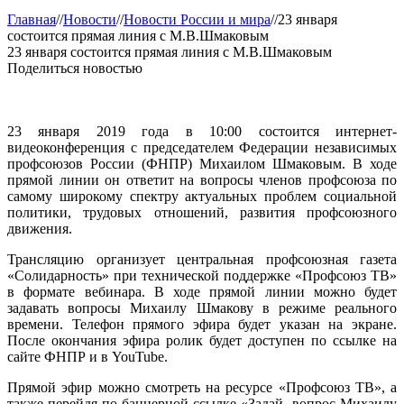
Главная
//
Новости
//
Новости России и мира
//
23 января
состоится прямая линия с М.В.Шмаковым
23 января состоится прямая линия с М.В.Шмаковым
Поделиться новостью
23 января 2019 года в 10:00 состоится интернет-
видеоконференция с председателем Федерации независимых
профсоюзов России (ФНПР) Михаилом Шмаковым. В ходе
прямой линии он ответит на вопросы членов профсоюза по
самому широкому спектру актуальных проблем социальной
политики, трудовых отношений, развития профсоюзного
движения.
Трансляцию организует центральная профсоюзная газета
«Солидарность» при технической поддержке «Профсоюз ТВ»
в формате вебинара. В ходе прямой линии можно будет
задавать вопросы Михаилу Шмакову в режиме реального
времени. Телефон прямого эфира будет указан на экране.
После окончания эфира ролик будет доступен по ссылке на
сайте ФНПР и в YouTube.
Прямой эфир можно смотреть на ресурсе «Профсоюз ТВ», а
также перейдя по баннерной ссылке «Задай вопрос Михаилу