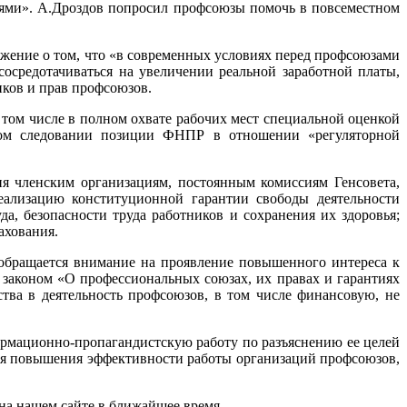
ями». А.Дроздов попросил профсоюзы помочь в повсеместном
жение о том, что «в современных условиях перед профсоюзами
сосредотачиваться на увеличении реальной заработной платы,
иков и прав профсоюзов.
том числе в полном охвате рабочих мест специальной оценкой
онном следовании позиции ФНПР в отношении «регуляторной
я членским организациям, постоянным комиссиям Генсовета,
ализацию конституционной гарантии свободы деятельности
а, безопасности труда работников и сохранения их здоровья;
ахования.
обращается внимание на проявление повышенного интереса к
законом «О профессиональных союзах, их правах и гарантиях
тва в деятельность профсоюзов, в том числе финансовую, не
рмационно-пропагандистскую работу по разъяснению ее целей
для повышения эффективности работы организаций профсоюзов,
а нашем сайте в ближайшее время.