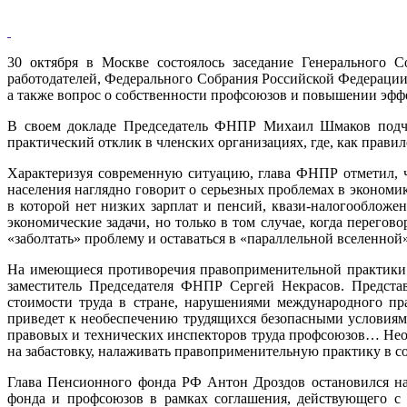
30 октября в Москве состоялось заседание Генерального 
работодателей, Федерального Собрания Российской Федераци
а также вопрос о собственности профсоюзов и повышении эффе
В своем докладе Председатель ФНПР Михаил Шмаков подчер
практический отклик в членских организациях, где, как правил
Характеризуя современную ситуацию, глава ФНПР отметил, чт
населения наглядно говорит о серьезных проблемах в экономи
в которой нет низких зарплат и пенсий, квази-налогооблож
экономические задачи, но только в том случае, когда перего
«заболтать» проблему и оставаться в «параллельной вселенной»
На имеющиеся противоречия правоприменительной практики в
заместитель Председателя ФНПР Сергей Некрасов. Предста
стоимости труда в стране, нарушениями международного пр
приведет к необеспечению трудящихся безопасными условиями
правовых и технических инспекторов труда профсоюзов… Нео
на забастовку, налаживать правоприменительную практику в со
Глава Пенсионного фонда РФ Антон Дроздов остановился на
фонда и профсоюзов в рамках соглашения, действующего с