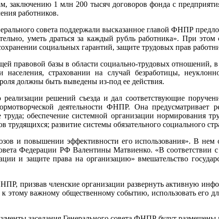
м, заключению 1 млн 200 тысяч договоров фонда с предприяти
ения работников.
ерального совета поддержали высказанное главой ФНПР предло
ительно, уметь драться за каждый рубль работника». При этом 
сохранении социальных гарантий, защите трудовых прав работн
щей правовой базы в области социально-трудовых отношений, в 
ти населения, страховании на случай безработицы, неукл
роля должны быть выведены из-под ее действия.
о реализации решений съезда и дал соответствующие поручени
мотворческой деятельности ФНПР. Она предусматривает ре
труда; обеспечение системной организации нормирования труд
в трудящихся; развитие системы обязательного социального стр
зов и повышении эффективности его использования». В нем 
овета Федерации РФ Валентины Матвиенко. «В соответствии с 
ции и защите права на организацию» вмешательство государс
ФНПР, призвав членские организации развернуть активную инфо
и к этому важному общественному событию, использовать его 
менты заседания Генерального совета ФНПР будут размещены н