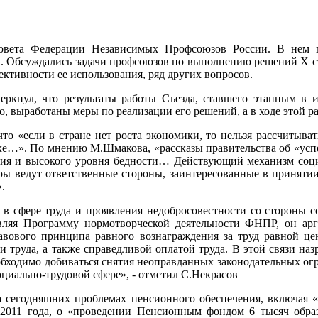
Совета Федерации Независимых Профсоюзов России. В нем п
и. Обсуждались задачи профсоюзов по выполнению решений Х 
ктивности ее использования, ряд других вопросов.
кнул, что результаты работы Съезда, ставшего этапным в 
о, выработаны меры по реализации его решений, а в ходе этой р
о «если в стране нет роста экономики, то нельзя рассчитыват
ке…». По мнению М.Шмакова, «рассказы правительства об «успе
ения и высокого уровня бедности… Действующий механизм соци
воры ведут ответственные стороны, заинтересованные в приняти
.
 сфере труда и проявления недобросовестности со стороны с
вляя Программу нормотворческой деятельности ФНПР, он арг
авового принципа равного вознаграждения за труд равной це
 труда, а также справедливой оплатой труда. В этой связи наз
бходимо добиваться снятия неоправданных законодательных о
циально-трудовой сфере», - отметил С.Некрасов
 сегодняшних проблемах пенсионного обеспечения, включая «с
 2011 года, о «проведении Пенсионным фондом 6 тысяч обр