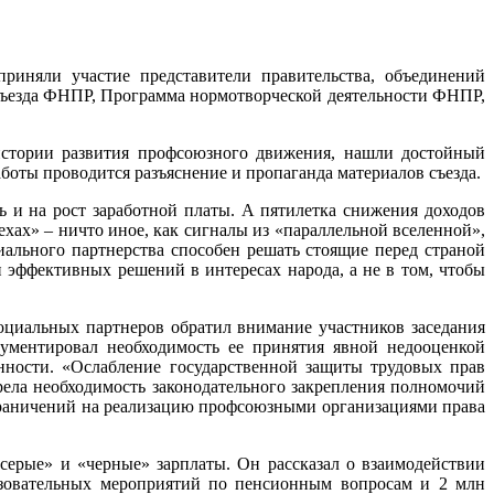
риняли участие представители правительства, объединений
съезда ФНПР, Программа нормотворческой деятельности ФНПР,
истории развития профсоюзного движения, нашли достойный
аботы проводится разъяснение и пропаганда материалов съезда.
ь и на рост заработной платы. А пятилетка снижения доходов
хах» – ничто иное, как сигналы из «параллельной вселенной»,
ального партнерства способен решать стоящие перед страной
и эффективных решений в интересах народа, а не в том, чтобы
оциальных партнеров обратил внимание участников заседания
ументировал необходимость ее принятия явной недооценкой
нности. «Ослабление государственной защиты трудовых прав
рела необходимость законодательного закрепления полномочий
граничений на реализацию профсоюзными организациями права
ерые» и «черные» зарплаты. Он рассказал о взаимодействии
азовательных мероприятий по пенсионным вопросам и 2 млн