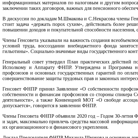
информационных материалов по налоговым и другим вопроса
заключении таких договоров, важных для пенсионного обеспеч
В дискуссии по докладам М.Шмакова и С.Некрасова члены Ген
стоит задача «держать порох сухим», действовать более реш
повышении доходов и покупательной способности населения, 
Члены Генсовета указывали на важность создания всеобъемлю
условий труда, воссоздании внебюджетного фонда занятос
гильотины». Социально-значимые виды государственного конт
Генеральный совет утвердил План практических действий п
Исполкому и Аппарату ФНПР. Утверждена и Программа нор
профсоюзов и основных государственных гарантий по оплате 
совершенствование защиты трудовых прав и законных интересо
Генсовет ФНПР принял Заявление «О собственности профсою
собственности и финансам профсоюзов со стороны спикера С
деятельности», а также Конвенцией МОТ «О свободе ассоциа
допускается», говорится в заявлении ФНПР.
Члены Генсовета ФНПР объявили 2020 год – Годом 30-летия 
и задач, максимально привлечь средства массовой информаци
их организационного и финансового укрепления.
Доклад Председателя ФНПР Михаила Шмакова и основные доку