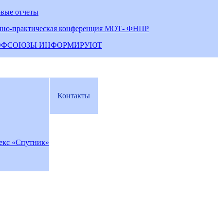
овые отчеты
чно-практическая конференция МОТ- ФНПР
ОФСОЮЗЫ ИНФОРМИРУЮТ
Контакты
екс «Спутник»