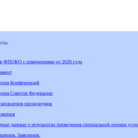
нты
ав ФПОКО с изменениями от 2026 года
ламент
ения Конференций
ения Советов Федерации
тановления президиумов
ожения
ные данные о результатах проведения специальной оценки усл
щения. Заявления.