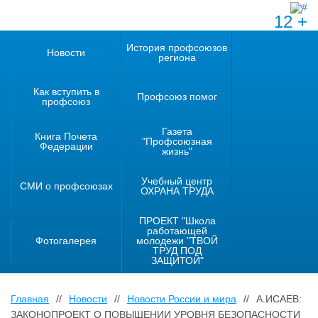
12 +
История профсоюзов
Новости
региона
Как вступить в
Профсоюз помог
профсоюз
Газета
Книга Почета
"Профсоюзная
Федерации
жизнь"
Учебный центр
СМИ о профсоюзах
ОХРАНА ТРУДА
ПРОЕКТ "Школа
работающей
Фотогалерея
молодежи "ТВОЙ
ТРУД ПОД
ЗАЩИТОЙ"
Главная
//
Новости
//
Новости России и мира
//
А.ИСАЕВ:
ЗАКОНОПРОЕКТ О ПОВЫШЕНИИ УРОВНЯ БЕЗОПАСНОСТИ