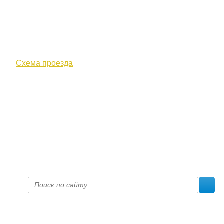
610000, г. Киров, Кировская обл.,
ул. Московская, д. 10
Схема проезда
+7 (8332) 38-52-54
Факс +7 (8332) 38-23-00
prof@inform28.kirov.ru
fpoko@list.ru
Политика конфиденциальности
© 2017 «Федерация профсоюзных организаций Кировской