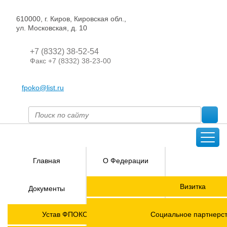
610000, г. Киров, Кировская обл.,
ул. Московская, д. 10
+7 (8332) 38-52-54
Факс +7 (8332) 38-23-00
fpoko@list.ru
Главная
О Федерации
Направления
Визитка
Документы
деятельности
Председатель ФПОК
Членские
ГОРЯЧАЯ
Устав ФПОКО с изменениями от 2026 года
Социальное партнерс
организации
ЛИНИЯ!