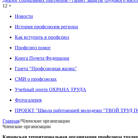
Диалог социальных партнеров - гарант защиты трудового насе
12 +
Новости
История профсоюзов региона
Как вступить в профсоюз
Профсоюз помог
Книга Почета Федерации
Газета "Профсоюзная жизнь"
СМИ о профсоюзах
Учебный центр ОХРАНА ТРУДА
Фотогалерея
ПРОЕКТ "Школа работающей молодежи "ТВОЙ ТРУД
Главная
//
Членские организации
Членские организации
Кировская территориальная организация профсоюза труд