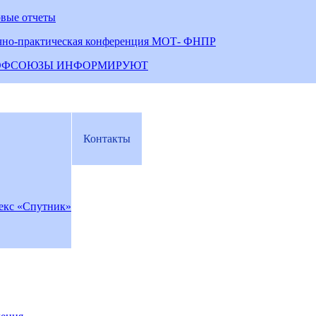
овые отчеты
чно-практическая конференция МОТ- ФНПР
ОФСОЮЗЫ ИНФОРМИРУЮТ
Контакты
екс «Спутник»