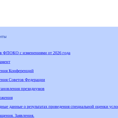
нты
ав ФПОКО с изменениями от 2026 года
ламент
ения Конференций
ения Советов Федерации
тановления президиумов
ожения
ные данные о результатах проведения специальной оценки усл
щения. Заявления.