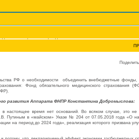
Координационные сов
Профсоюзы ПФО
Научно-пр
единения социальных фондов нет оснований
П
В НЕТ ОСНОВАНИЙ
Поделить
ьства РФ о необходимости объединить внебюджетные фонды,
страхования: Фонд обязательного медицинского страхования (
ПФР).
ого развития Аппарата ФНПР Константина Добромыслова:
в настоящее время нет оснований. Во всяком случае, это не 
.В. Путиным в «майском» Указе № 204 от 07.05.2018 года «О н
рации на период до 2024 года», реализация которого призвана ул
и потому, что декларируемый эффект экономии госбюджетных ср