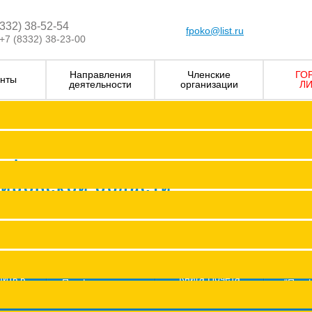
8332) 38-52-54
fpoko@list.ru
+7 (8332) 38-23-00
Направления
Членские
ГО
нты
деятельности
организации
ЛИ
Визитка
Устав Ф
Председатель ФПОК
рофсоюзных
Заместитель председател
Кировской области
Структура
Р
Членские организаци
П
Аппарат
Г
пить в
Книга Почета
Профсоюз помог
"Про
оюз
Федерации
ж
Сводные данные о результата
Молодежный совет