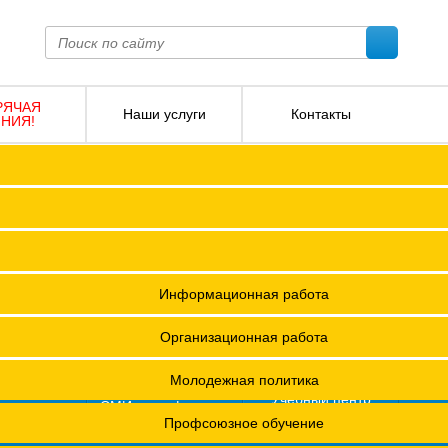
РЯЧАЯ
Наши услуги
Контакты
НИЯ!
ПОКО с изменениями от 2026 года
Социальное партнерство
Версия для слабовидящих
О
Регламент
Защита прав
12 +
я ФПОКО
Решения Конференций
Охрана труда
ешения Советов Федерации
Информационная работа
и
остановления президиумов
Организационная работа
Положения
Молодежная политика
азета
Учебный центр
фсоюзная
СМИ о профсоюзах
ОХРАНА ТРУДА
изнь"
х проведения специальной оценки условий труда (СОУТ)
Профсоюзное обучение