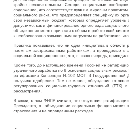
крайне незначительным. Сегодня социальные внебюдже
содержание, что соответствует лучшим мировым практика
социального риска, что предопределяет специфику их орг
свой независимый бюджет, который определяет уровень
допустимо, как и финансирование одного вида социального
объединение может привести к сбоям в работе всей систе
к необоснованно завышенным нагрузкам на работников, чт
Практика показывает, что ни одна инициатива в област
наемным застрахованным работникам, а проводимые в 
социальной защищенности, что, в свою очередь, приводил
Кроме того, до настоящего времени Россией не ратифиц
утраченного заработка по 8 основным социальным рискам. 
ратификации Конвенция №102 МОТ. В Государственной Д
получила одобрение. Тем не менее, обсуждение готовнос
регулированию социально-трудовых отношений (РТК) в
рассмотрения.
В связи, с чем ФНПР считает, что отсутствие ратификац
Президента, а объединение социальных фондов может при
страхования и не оправданным расходам.