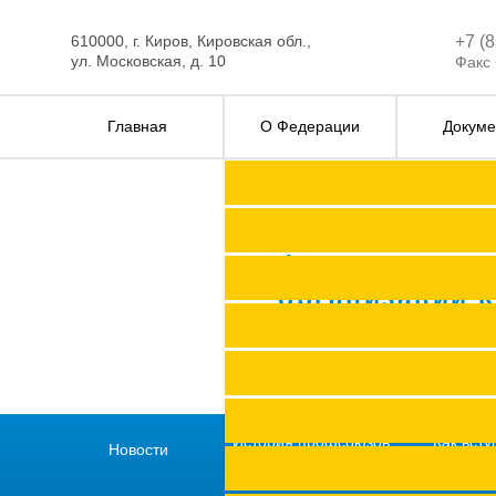
610000, г. Киров, Кировская обл.,
+7 (
ул. Московская, д. 10
Факс 
Главная
О Федерации
Докуме
Федерация п
организаций 
История профсоюзов
Как всту
Новости
региона
профс