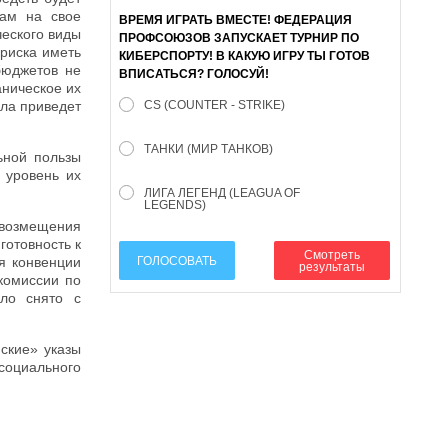
там на свое
ВРЕМЯ ИГРАТЬ ВМЕСТЕ! ФЕДЕРАЦИЯ
еского виды
ПРОФСОЮЗОВ ЗАПУСКАЕТ ТУРНИР ПО
 риска иметь
КИБЕРСПОРТУ! В КАКУЮ ИГРУ ТЫ ГОТОВ
бюджетов не
ВПИСАТЬСЯ? ГОЛОСУЙ!
аническое их
ала приведет
CS (COUNTER - STRIKE)
ТАНКИ (МИР ТАНКОВ)
ьной пользы
 уровень их
ЛИГА ЛЕГЕНД (LEAGUA OF
LEGENDS)
 возмещения
готовность к
Смотреть
я конвенции
ГОЛОСОВАТЬ
результаты
комиссии по
ыло снято с
ские» указы
социального