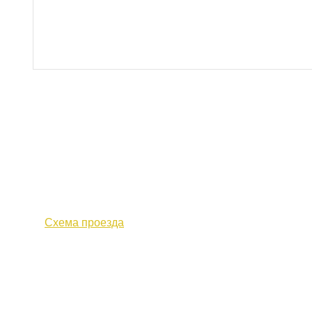
610000, г. Киров, Кировская обл.,
+7 (
ул. Московская, д. 10
Факс 
Схема проезда
Политика конфиденциальности