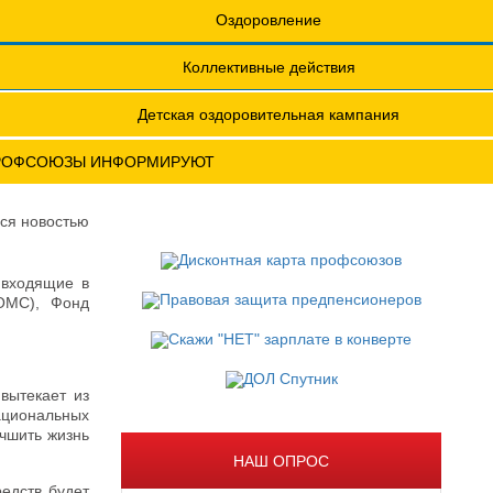
еты
Обращения. Заявления.
Оздоровление
Годовые отчеты
Коллективные действия
актическая конференция МОТ- ФНПР
Детская оздоровительная кампания
РОФСОЮЗЫ ИНФОРМИРУЮТ
ся новостью
 входящие в
ФОМС), Фонд
вытекает из
ациональных
учшить жизнь
НАШ ОПРОС
едств будет