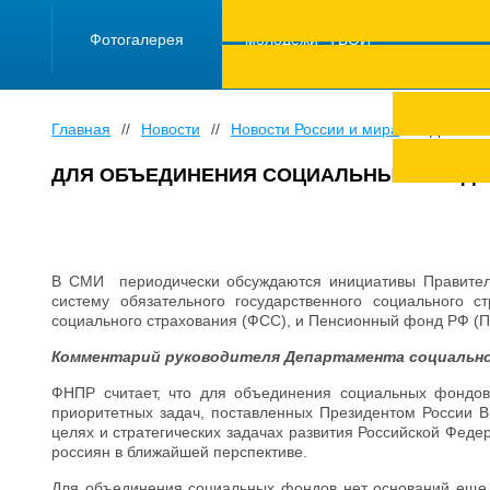
ПРОЕКТ "Школа
работающей
Фотогалерея
молодежи "ТВОЙ
ТРУД ПОД
ЗАЩИТОЙ"
Главная
//
Новости
//
Новости России и мира
//
Для объ
ДЛЯ ОБЪЕДИНЕНИЯ СОЦИАЛЬНЫХ ФОНДО
В СМИ периодически обсуждаются инициативы Правител
систему обязательного государственного социального 
социального страхования (ФСС), и Пенсионный фонд РФ (
Комментарий руководителя Департамента социальн
ФНПР считает, что для объединения социальных фондов 
приоритетных задач, поставленных Президентом России В
целях и стратегических задачах развития Российской Феде
россиян в ближайшей перспективе.
Для объединения социальных фондов нет оснований еще 