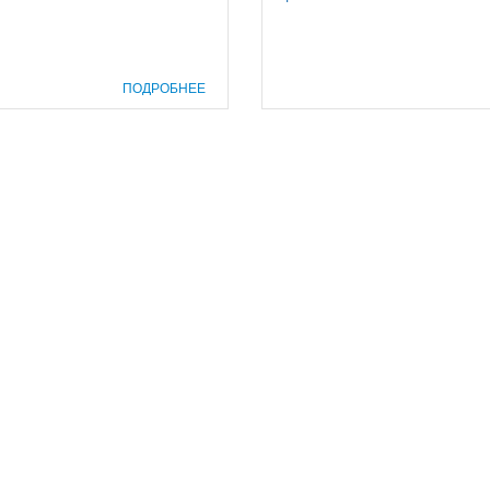
ПОДРОБНЕЕ
prof@inform28.kirov.ru
8332) 38-52-54
+7 (8332) 38-23-00
fpoko@list.ru