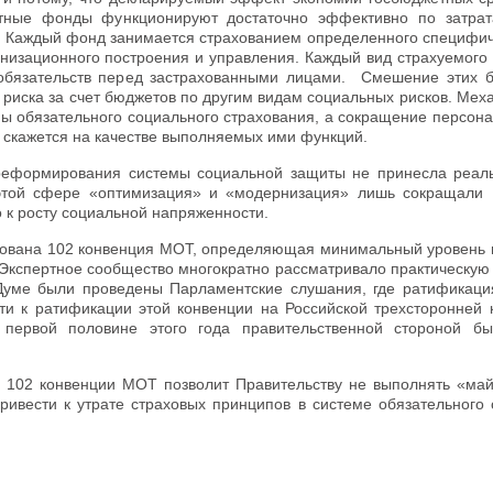
тные фонды функционируют достаточно эффективно по затра
м. Каждый фонд занимается страхованием определенного специфич
анизационного построения и управления. Каждый вид страхуемого
 обязательств перед застрахованными лицами. Смешение этих 
 риска за счет бюджетов по другим видам социальных рисков. Мех
мы обязательного социального страхования, а сокращение персон
о скажется на качестве выполняемых ими функций.
и реформирования системы социальной защиты не принесла реал
этой сфере «оптимизация» и «модернизация» лишь сокращали
о к росту социальной напряженности.
ирована 102 конвенция МОТ, определяющая минимальный уровень
Экспертное сообщество многократно рассматривало практическую 
уме были проведены Парламентские слушания, где ратификаци
ти к ратификации этой конвенции на Российской трехсторонней 
 первой половине этого года правительственной стороной б
ии 102 конвенции МОТ позволит Правительству не выполнять «май
вести к утрате страховых принципов в системе обязательного 