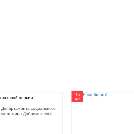
15
траховой пенсии
дек
 Департамента социального
онстантина Добромыслова