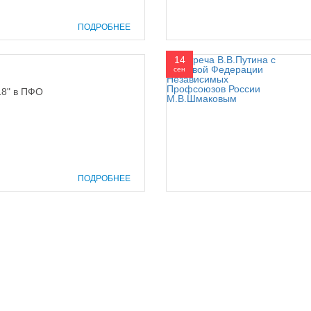
ПОДРОБНЕЕ
14
сен
18" в ПФО
ПОДРОБНЕЕ
prof@inform28.kirov.ru
8332) 38-52-54