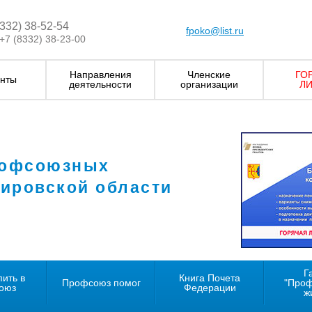
8332) 38-52-54
fpoko@list.ru
+7 (8332) 38-23-00
Направления
Членские
ГО
нты
деятельности
организации
ЛИ
рофсоюзных
Кировской области
Г
пить в
Книга Почета
Профсоюз помог
"Про
оюз
Федерации
ж