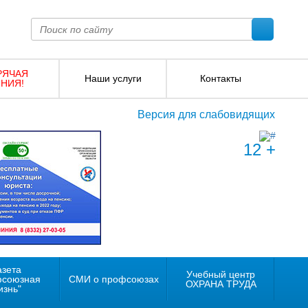
РЯЧАЯ
Наши услуги
Контакты
НИЯ!
Версия для слабовидящих
12 +
азета
Учебный центр
фсоюзная
СМИ о профсоюзах
ОХРАНА ТРУДА
изнь"