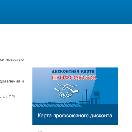
ся новостью
.
дравления и
- ФНПР!