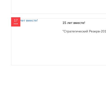
17
15 лет вместе!
ноя
"Стратегический Резерв-20
610000, г. Киров, Кировская обл.,
+7 (