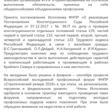
выполнение обязательств, принятых на себя
общероссийскими объединениями профсоюзов.
Принято постановление Исполкома ФНПР «О реализации
Постановления Конституционного Суда Российской
Федерации от 07.12.2017 г. № 38-П по делу о проверке
конституционности отдельных положений статьи 129, частей
первой и третьей статьи 133, частей первой, второй, третьей,
четвертой и одиннадцатой статьи 133 Трудового кодекса
Российской Федерации в связи с жалобами граждан
В.С.Григорьевой, О.Л.Дейдей, Н.А.Капуриной и И.Я.Кураш».
Предусмотрен комплекс мер по соблюдению трудового
законодательства в части выполнения действующих гарантий
и компенсаций работающим и проживающим в районах
Крайнего Севера и приравненных к ним местностях.
На заседании было решено в феврале – сентябре провести
Всероссийский молодежный профсоюзный форум ФНПР
«Стратегический резерв 2018» в три этапа: на региональном,
окружном и федеральном уровнях. Члены Исполкома
одобрили в основном практику ежегодного проведения таких
форумов, направленных на подготовку молодых
профсоюзных лидеров нового поколения. При этом было
обращено внимание на недостатки в этой работе.