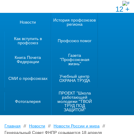
12 +
История профсоюзов
Новости
региона
Как вступить в
Профсоюз помог
профсоюз
Газета
Книга Почета
"Профсоюзная
Федерации
жизнь"
Учебный центр
СМИ о профсоюзах
ОХРАНА ТРУДА
ПРОЕКТ "Школа
работающей
Фотогалерея
молодежи "ТВОЙ
ТРУД ПОД
ЗАЩИТОЙ"
Главная
//
Новости
//
Новости России и мира
//
Генеральный Совет ФНПР созывается 18 апреля