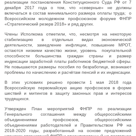
реализации постановления Конституционного Суда РФ от 7
декабря 2017 года о том, что «северные» не должны
включаться в состав минимального размера оплаты труда; о
Всероссийском молодежном профсоюзном форуме ФНПР
«Стратегический резерв 2018» и ряд других.
Члены Исполкома отметили, что, несмотря на некоторую
стабилизацию в отдельных видах экономической
деятельности, замедление инфляции, повышение МРОТ,
остаются низкими качество жизни, уровень покупательной
способности большинства граждан страны и размер
индексации заработной платы работников бюджетной сферы.
Не повышаются размеры пособия по безработице, возникают
проблемы по начислению и расчётам пенсий и их индексации.
В этих условиях решено провести 1 мая 2018 года
Всероссийскую первомайскую акцию профсоюзов в форме
шествий и митингов в защиту законных прав и интересов
трудящихся.
Утвержден План мероприятий ФНПР по реализации
Генерального соглашения между общероссийскими
объединениями профсоюзов, общероссийскими
объединениями работодателей и Правительством РФ на
2018-2020 годы, разработанный на основе предложений
членских организаций ФНПР и ориентированный на поэтапное