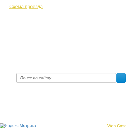
Схема проезда
+7 (8332) 38-52-54
Факс +7 (8332) 38-23-00
prof@inform28.kirov.ru
fpoko@list.ru
Политика конфиденциальности
© 2017 «Федерация профсоюзных организаций Кировской
области»
Создание сайта -
Web Case