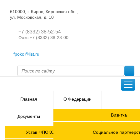
610000, г. Киров, Кировская обл.,
ул. Московская, д. 10
+7 (8332) 38-52-54
Факс +7 (8332) 38-23-00
fpoko@list.ru
Главная
О Федерации
Направления
Визитка
Документы
деятельности
Председатель ФПОК
Членские
ГОРЯЧАЯ
Устав ФПОКО с изменениями от 2026 года
Социальное партнерс
организации
ЛИНИЯ!