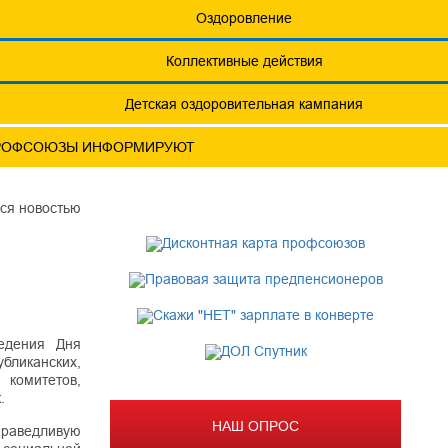
еты
Обращения. Заявления.
Оздоровление
Годовые отчеты
Коллективные действия
актическая конференция МОТ- ФНПР
Детская оздоровительная кампания
РОФСОЮЗЫ ИНФОРМИРУЮТ
ся новостью
едения Дня
убликанских,
 комитетов,
.
НАШ ОПРОС
праведливую