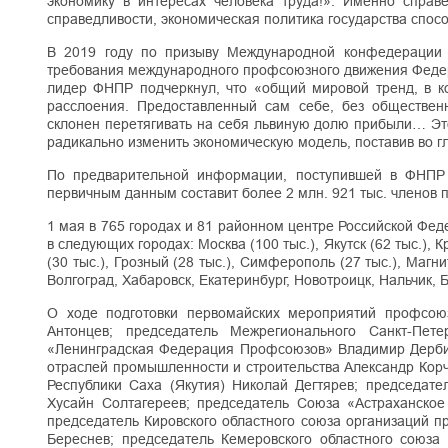
экономику в интересах человека труда!». Именно справ
справедливости, экономическая политика государства спос
В 2019 году по призыву Международной конфедерации
требования международного профсоюзного движения Феде
лидер ФНПР подчеркнул, что «общий мировой тренд, в ко
расслоения. Предоставленный сам себе, без общественн
склонен перетягивать на себя львиную долю прибыли… Эт
радикально изменить экономическую модель, поставив во г
По предварительной информации, поступившей в ФНПР 
первичным данным составит более 2 млн. 921 тыс. членов п
1 мая в 765 городах и 81 районном центре Российской Фе
в следующих городах: Москва (100 тыс.), Якутск (62 тыс.), К
(30 тыс.), Грозный (28 тыс.), Симферополь (27 тыс.), Магни
Волгоград, Хабаровск, Екатеринбург, Новотроицк, Нальчик, Б
О ходе подготовки первомайских мероприятий профсою
Антонцев; председатель Межрегионального Санкт-Пет
«Ленинградская Федерация Профсоюзов» Владимир Дербин
отраслей промышленности и строительства Александр Кор
Республики Саха (Якутия) Николай Дегтярев; председат
Хусайн Солтагереев; председатель Союза «Астраханско
председатель Кировского областного союза организаций 
Береснев; председатель Кемеровского областного союз