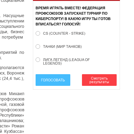
 социальной
ВРЕМЯ ИГРАТЬ ВМЕСТЕ! ФЕДЕРАЦИЯ
ПРОФСОЮЗОВ ЗАПУСКАЕТ ТУРНИР ПО
а. Насущные
КИБЕРСПОРТУ! В КАКУЮ ИГРУ ТЫ ГОТОВ
выступлении
ВПИСАТЬСЯ? ГОЛОСУЙ!
социального
дьи, бизнес
CS (COUNTER - STRIKE)
ы потребуем
ТАНКИ (МИР ТАНКОВ)
оприятий по
.
ЛИГА ЛЕГЕНД (LEAGUA OF
LEGENDS)
едполагаются
вск, Воронеж
Смотреть
(24,4 тыс.),
ГОЛОСОВАТЬ
результаты
юзов Михаил
 профсоюзов
ой, газовой
 профсоюзов
Республики»
алашникова;
асти» Роман
й Кузбасса»