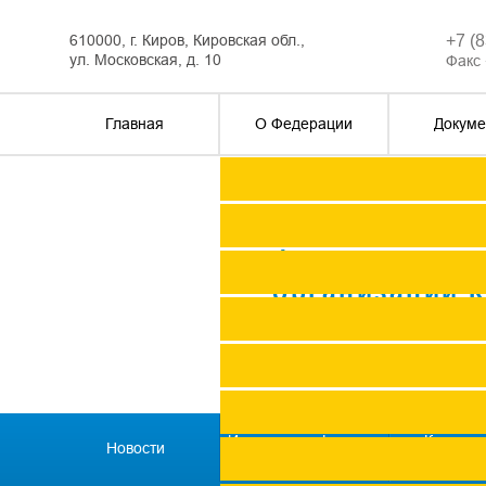
610000, г. Киров, Кировская обл.,
+7 (
ул. Московская, д. 10
Факс 
Главная
О Федерации
Докуме
Федерация п
организаций 
История профсоюзов
Как всту
Новости
региона
профс