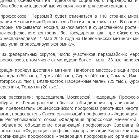
едливая, основанная на идеологии социального партнерства и
обна обеспечить достойные условия жизни для своих граждан.
 профсоюзов Первомай будет отмечаться в 140 странах мир
рации Независимых Профсоюзов России перекликаются. В своем 
торый вписывается Россия, заключается в существенном росте 
о-профсоюзного контроля, без государства как третейского су
о несправедливо! 1 Мая 2019 года на Первомайских митингах м
лаву угла справедливую экономику».
из федеральных округов, число участников первомайских мер
рофсоюзов, в том числе от молодежи более 1 млн. 33 тыс. человек
дерации пройдут шествия и митинги. Наиболее массовые акции пр
раснодар (50 тыс.), Пермь (45 тыс.), Сургут (40 тыс.), Самара, Иже
тогорск (25 тыс.), Владивосток, Набережные Челны (23 тыс.), Курск 
ерезники, Тольятти (20 тыс.).
зов рассказали: председатель Московской Федерации Профсо
ербурга и Ленинградской области объединения организаций
; председатель Общероссийского профсоюза работников нефтян
чагин; председатель Союза организаций профсоюзов «Федерация
ель Республиканского союза «Федерация профсоюзов Чеченской 
е областное объединение организаций профсоюзов» Светлана К
профсоюзов «Федерация профсоюзных организаций Кировской обл
а организаций профсоюзов «Федерация профсоюзных организаци