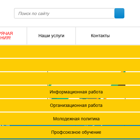
РЯЧАЯ
Наши услуги
Контакты
НИЯ!
ПОКО с изменениями от 2026 года
Социальное партнерство
Версия для слабовидящих
О
Регламент
Защита прав
я ФПОКО
Решения Конференций
Охрана труда
ешения Советов Федерации
Информационная работа
и
остановления президиумов
Организационная работа
12 +
Положения
Молодежная политика
азета
Учебный центр
фсоюзная
СМИ о профсоюзах
ОХРАНА ТРУДА
х проведения специальной оценки условий труда (СОУТ)
Профсоюзное обучение
изнь"