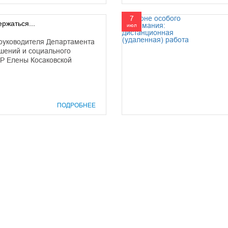
7
ержаться...
июл
руководителя Департамента
шений и социального
Р Елены Косаковской
ПОДРОБНЕЕ
prof@inform28.kirov.ru
8332) 38-52-54
+7 (8332) 38-23-00
fpoko@list.ru