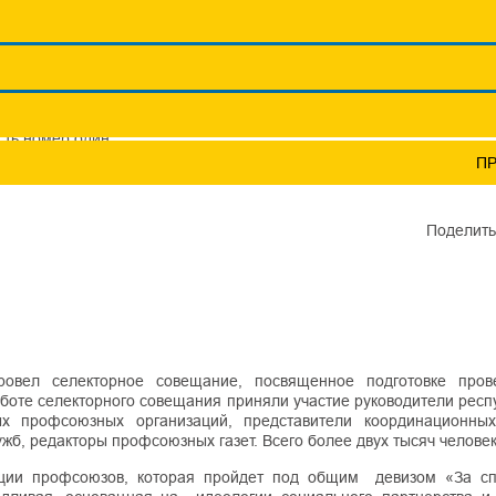
Координационные сов
Профсоюзы ПФО
Научно-пр
сть номер один
П
Поделить
ел селекторное совещание, посвященное подготовке пров
боте селекторного совещания приняли участие руководители респ
ых профсоюзных организаций, представители координационных
жб, редакторы профсоюзных газет. Всего более двух тысяч человек
ции профсоюзов, которая пройдет под общим девизом «За с