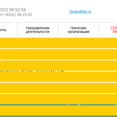
8332) 38-52-54
fpoko@list.ru
+7 (8332) 38-23-00
Направления
Членские
ГО
нты
деятельности
организации
ЛИ
Визитка
Устав Ф
Председатель ФПОК
рофсоюзных
Заместитель председател
Кировской области
Структура
Р
Членские организаци
П
Аппарат
Г
пить в
Книга Почета
Профсоюз помог
"Про
оюз
Федерации
Сводные данные о результата
Молодежный совет
ж