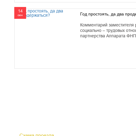
14
Год простоять, да два прод
сен
Комментарий заместителя 
социально – трудовых отно
партнерства Аппарата ФНП
610000, г. Киров, Кировская обл.,
+7 (
ул. Московская, д. 10
Факс 
Схема проезда