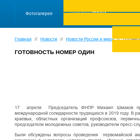
ПРОЕКТ "Школа
работающей
Фотогалерея
молодежи "ТВОЙ
ТРУД ПОД
ЗАЩИТОЙ"
Главная
//
Новости
//
Новости России и мира
//
Готовно
ГОТОВНОСТЬ НОМЕР ОДИН
17 апреля Председатель ФНПР Михаил Шмаков пров
международной солидарности трудящихся в 2019 году. В ра
краевых, областных организаций профсоюзов, первичн
председатели молодежных советов, руководители пресс-слу
Были обсуждены вопросы проведения первомайской ак