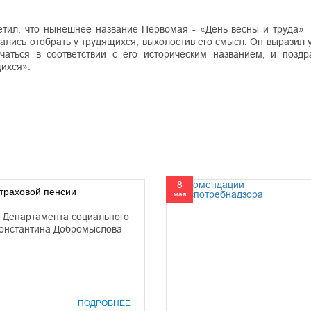
тил, что нынешнее название Первомая - «День весны и труда» 
ытались отобрать у трудящихся, выхолостив его смысл. Он выразил 
аться в соответствии с его историческим названием, и поздр
ихся».
8
траховой пенсии
мая
 Департамента социального
онстантина Добромыслова
ПОДРОБНЕЕ