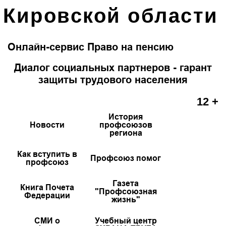
Кировской области
Онлайн-сервис Право на пенсию
Диалог социальных партнеров - гарант
защиты трудового населения
12 +
История
Новости
профсоюзов
региона
Как вступить в
Профсоюз помог
профсоюз
Газета
Книга Почета
"Профсоюзная
Федерации
жизнь"
СМИ о
Учебный центр