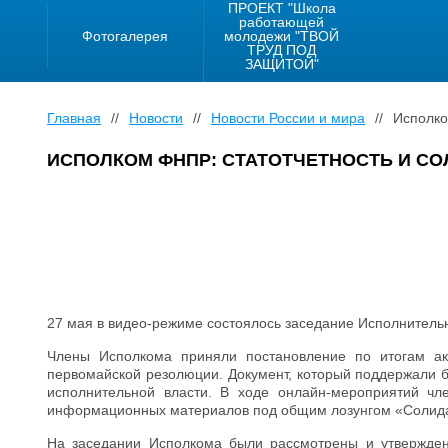
ПРОЕКТ "Школа
работающей
Фотогалерея
молодежи "ТВОЙ
ТРУД ПОД
ЗАЩИТОЙ"
Главная
//
Новости
//
Новости России и мира
//
Исполко
ИСПОЛКОМ ФНПР: СТАТОТЧЕТНОСТЬ И С
27 мая в видео-режиме состоялось заседание Исполнител
Члены Исполкома приняли постановление по итогам ак
первомайской резолюции. Документ, который поддержали б
исполнительной власти. В ходе онлайн-мероприятий ч
информационных материалов под общим лозунгом «Солидар
На заседании Исполкома были рассмотрены и утвержден