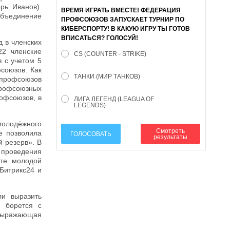
рь Иванов).
ВРЕМЯ ИГРАТЬ ВМЕСТЕ! ФЕДЕРАЦИЯ
Объединение
ПРОФСОЮЗОВ ЗАПУСКАЕТ ТУРНИР ПО
КИБЕРСПОРТУ! В КАКУЮ ИГРУ ТЫ ГОТОВ
ВПИСАТЬСЯ? ГОЛОСУЙ!
 в членских
22 членские
CS (COUNTER - STRIKE)
 с учетом 5
союзов. Как
ТАНКИ (МИР ТАНКОВ)
 профсоюзов
 профсоюзных
офсоюзов, в
ЛИГА ЛЕГЕНД (LEAGUA OF
LEGENDS)
молодёжного
Смотреть
е позволила
ГОЛОСОВАТЬ
результаты
 резерв». В
 проведения
сте молодой
Битрикс24 и
ли выразить
я борется с
 выражающая