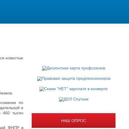
ся новостью
Шмаков.
осование по
дательной и
е 460 тысяч
НАШ ОПРОС
аций ФНПР в