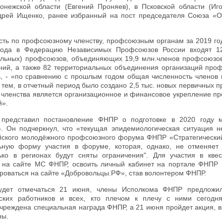
нежской области (Евгений Проняев), в Псковской области (Иго
дрей Ищенко, ранее избранный на пост председателя Союза «
сть по профсоюзному членству, профсоюзным органам за 2019 год
года в Федерацию Независимых Профсоюзов России входят 1
альных) профсоюзов, объединяющих 19,9 млн.членов профсоюзов
ий, а также 82 территориальных объединения организаций проф
, - «по сравнению с прошлым годом общая численность членов
 тем, в отчетный период было создано 2,5 тыс. новых первичных
 членства является организационное и финансовое укрепление пр
й».
представил постановление ФНПР о подготовке в 2020 году 
. Он подчеркнул, что «текущая эпидемиологическая ситуация н
йского молодёжного профсоюзного форума ФНПР «Стратегический
льную форму участия в форуме, которая, однако, не отменяет
ко в регионах будут сняты ограничения". Для участия в кве
я на сайте МС ФНПР, освоить личный кабинет на портале ФНПР 
ироваться на сайте «Добровольцы.РФ», став волонтером ФНПР.
будет отмечаться 21 июня, члены Исполкома ФНПР предложи
нских работников и всех, кто плечом к плечу с ними сегодн
учреждена специальная награда ФНПР, а 21 июня пройдет акция,
ны.