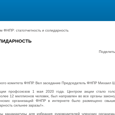
м ФНПР: статотчетность и солидарность
ОЛИДАРНОСТЬ
Поделить
ьного комитета ФНПР. Вел заседание Председатель ФНПР Михаил 
ции профсоюзов 1 мая 2020 года. Центром акции стало гол
олее 12 миллионов человек, был направлен во все органы законо
ленских организаций ФНПР в интернете было размещено свыш
ность сильнее заразы!».
ы кандидатуры для избрания руководителей членских организ