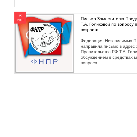
6
Письмо Заместителю Предс
июн
Т.А. Голиковой по вопросу
возраста...
Федерация Независимых П
направила письмо в адрес
Правительства РФ Т.А. Голи
обсуждением в средствах 
вопроса ...
610000, г. Киров, Кировская обл.,
+7 (
ул. Московская, д. 10
Факс 