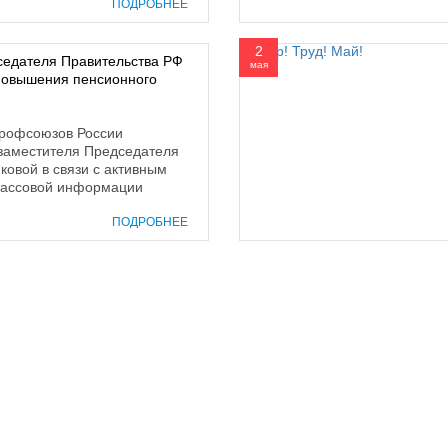
ПОДРОБНЕЕ
2
едателя Правительства РФ
мая
 повышения пенсионного
рофсоюзов России
 заместителя Председателя
ковой в связи с активным
массовой информации
ПОДРОБНЕЕ
prof@inform28.kirov.ru
8332) 38-52-54
+7 (8332) 38-23-00
fpoko@list.ru