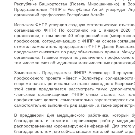
Республике Башкортостан (Гюзель Мирошниченко), в Воро
Представителем ФНПР в Республике Алтай утвержден Ан
организаций профсоюзов Республики Алтай».
Исполком ФНПР утвердил сводную статистическую отчетно
организациях ФНПР. По состоянию на 1 января 2020 
организации, в том числе 40 общероссийских (межрегион
профсоюзов, сотрудничающих с ФНПР на основе соглашен
отметил заместитель председателя ФНПР Давид Кришталь
продолжает снижаться по ряду объективных причин. Между
организаций. Главной мерой по увеличению профсоюзного
том числе за счет объединения малочисленных организаци
Заместитель Председателя ФНПР Александр Шершуков 
профсоюзного проекта «Квест «Волонтёры солидарности»
вовремя начать региональные этапы ежегодного Всеросси
этой связи предлагается рассмотреть такую дополните
членскими организациями ФНПР очных этапов, как толь
профактивист должен самостоятельно зарегистрироватьс
самостоятельно выполнить ряд заданий, а также зарегистр
В преддверии Дня медицинского работника, который 
благодарность и отметить героическую работу медици
распространением коронавирусной инфекцией. Для этого 
благодарность тем, кто сейчас спасает жителей нашей стра