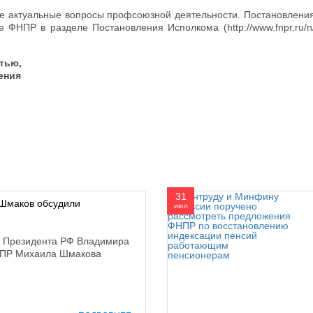
е актуальные вопросы профсоюзной деятельности. Постановлени
НПР в разделе Постановления Исполкома (http://www.fnpr.ru/n/2
тью,
ения
31
Шмаков обсудили
июл
а Президента РФ Владимира
НПР Михаила Шмакова