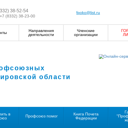
8332) 38-52-54
fpoko@list.ru
+7 (8332) 38-23-00
Направления
Членские
ГО
нты
деятельности
организации
ЛИ
рофсоюзных
Кировской области
Г
пить в
Книга Почета
Профсоюз помог
"Про
оюз
Федерации
ж