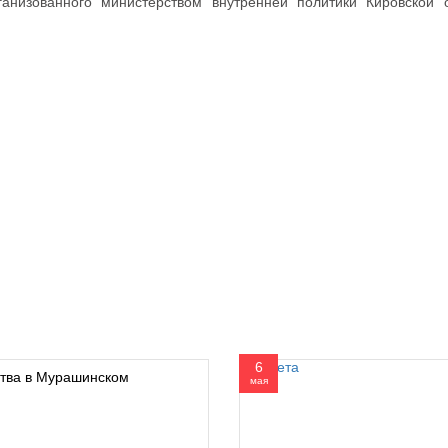
анизованного министерством внутренней политики Кировской 
6
ства в Мурашинском
мая