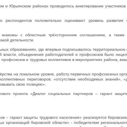
ом и Юрьянском районах проводилось анкетирование участников
во респондентов положительно оценивают уровень развития 
знакомы с областным трёхсторонним соглашением, а также 
акой дятельности.
льных образованиях, где впервые подписывалось территориальное
й власти, объединения работодателей и профсоюзов было нецел
 профсоюзов и трудовых коллективов в мероприятиях района, вза
ёрства на локальном уровне, работу первичных профсоюзных орга
оллективных переговоров: «отсутствие необходимых знаний», «
овывать свою позицию».
тового проекта «Диалог социальных партнеров – гарант защит
ов – гарант защиты трудового населения» реализуется Кировски
 организаций Кировской области» - победителем регионального