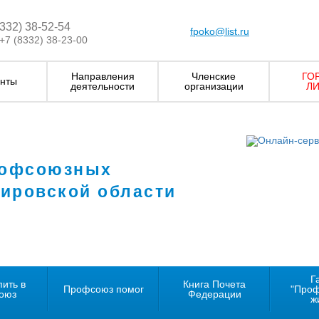
8332) 38-52-54
fpoko@list.ru
+7 (8332) 38-23-00
Направления
Членские
ГО
нты
деятельности
организации
ЛИ
рофсоюзных
Кировской области
Г
пить в
Книга Почета
Профсоюз помог
"Про
оюз
Федерации
ж