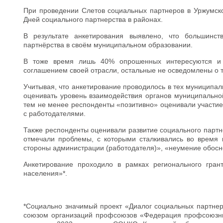
При проведении Слетов социальных партнеров в Уржумск
Дней социального партнерства в районах.
В результате анкетирования выявлено, что большинст
партнёрства в своём муниципальном образовании.
В тоже время лишь 40% опрошенных интересуются и 
соглашением своей отрасли, остальные не осведомлены о т
Учитывая, что анкетирование проводилось в тех муниципа
оценивать уровень взаимодействия органов муниципально
тем не менее респонденты «позитивно» оценивали участие
с работодателями.
Также респонденты оценивали развитие социального партн
отмечали проблемы, с которыми сталкивались во время к
стороны администрации (работодателя)», «неумение обосн
Анкетирование проходило в рамках регионального гран
населения»*.
*Социально значимый проект «Диалог социальных партнер
союзом организаций профсоюзов «Федерация профсоюзных