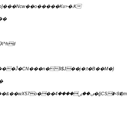
X^hd
���Ĵ�CN���n�9$J��j�:t�B��M�}
��Coi��͟5��M��z6h�<�lMUu�������|