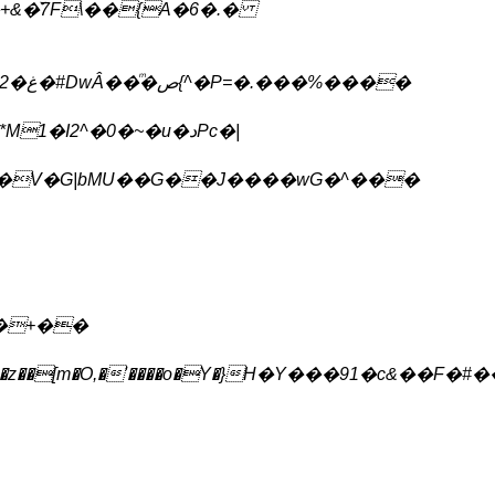
I2^�0�~�u�دPc�|
�e�V�G|bMU��G��J����wG�^���
�+��