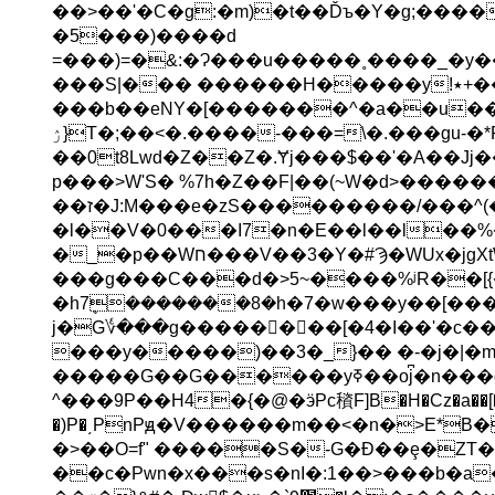
��>��'�C�g:�m)�t��Ďъ�Y�g;��
�5���)����d
=���)=�&:�Ɂ���u�����˳����_�y�
���S|��� ������Н�����y!٭+��M;Z�t�W�C���V�
���b��eNY�[�������^�a��u���
ۯ}T�;��<�.����-���=\�.���gu-�*R��O��\�}R�0�N���]Ϫ#�o����x|
��0t8Lwd�Z��Z�.Ɏj���$��'�A��Jj
p���>W'S� %7h�Z��F|��(~W�d>����
��ז�J:M���e�zS���������/���^(����g�^��m�}Z�U쾲
�l��V�0���I7�n�E��l��l��%
�_�p��Wח���V��3�Y�#Ϡ�WUx�jgXtW�̟�wʇ�y�
���g���C���d�>5~����%ʲR��[
�h7ܷ�������8�h�7�w���y��[��
j�G؇���g�����򫴃���[�4�I��'�c
���y�����)��3�_}�� �-�j�|�m
�����G��G������yߧ��oj͆�n���o>�Q�@��5Oj�N�n�K~��"J�����L
^���9P��H4�{�@�ӭРc䆅F]B�H�Cz�a��[�
�)P�͵PnPԭ�V������m��<�n�>E*
�>��O=f" �����S�-G�Ɖ��ȩ�ZT�:
��c�Pԝn�x���s�nI�:1��>���b�