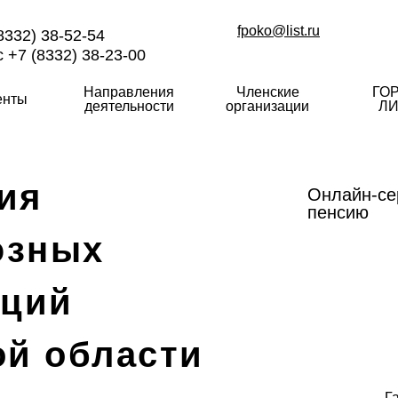
fpoko@list.ru
8332) 38-52-54
 +7 (8332) 38-23-00
Направления
Членские
ГО
енты
деятельности
организации
ЛИ
ия
Онлайн-се
пенсию
юзных
аций
ой области
Г