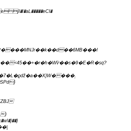
ZBJ
�wl�}��}