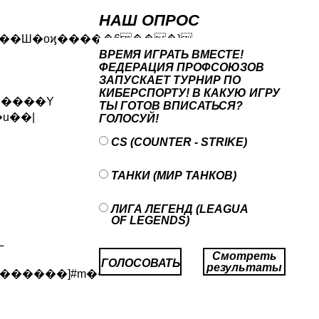
НАШ ОПРОС
'���Ш�oϗ�����6���}
ВРЕМЯ ИГРАТЬ ВМЕСТЕ!
ФЕДЕРАЦИЯ ПРОФСОЮЗОВ
ЗАПУСКАЕТ ТУРНИР ПО
КИБЕРСПОРТУ! В КАКУЮ ИГРУ
u�ٓ���Y
ТЫ ГОТОВ ВПИСАТЬСЯ?
u��|
ГОЛОСУЙ!
CS (COUNTER - STRIKE)
ТАНКИ (МИР ТАНКОВ)
ЛИГА ЛЕГЕНД (LEAGUA
OF LEGENDS)
Смотреть
ГОЛОСОВАТЬ
результаты
�������]#m��lN��4ǐ���-T&��}