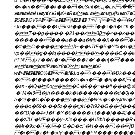
*ّ�H�ͪ��~��fZBxY>�NQ�4ʞ75�xf
�v�m����k���l�qSm[�ݷ5�Lw٫��E3J��;��''{�W���e}MC��_9ٟBX����{���5w��`��o]���N cw��o�����Kυ>�.K
������I��H��y�Y�3�|�%�R����L��\�m�g�jki��b7
�S�$�\OV9#��e���)!�2� �� T [�ט��5'cmNk)�9Ȓt����� 91�&�ӟ ӥG1f�t�x�Ν��t��s��
s)h���i���Gкs9������ُ6�*K
�T��g���� �21��x3[�<��x�
������>���a���a�Mp��X�����Oؽf�R��nd�A�e��v5��IP
�#�C����� h~��ɴTrF�B�Y%�H��
vp��\�g��fq����������C��k8̒
PFN\.g|x7��N�ˀ�I���7�^��n|�'����BTQ����
�rd����q#lP��slz8�O  ����f�?
w�>�������O%��c�d�Ԃd�+����D
�2%�!���A����2o�m�� �8[��&r�
�an~�lQ�Ɛo��C�9��=��#���@֍��P�Ǚ�+:C�
`�"M�i3t�}h����k�\��
��(����d�0j�
a�"ij��C�í���� c��$�N^u�<�Ԡ)dw�Zɳ�@<�����R����Y͇���1Yl�ً͙���d��
���o�69�.��5z���ȵɂH�?t92�G��<[��� 
��"D]��4>J�F�Y�0���� nt���]��42��
��zJU`�MF���y ~Xie���.�HBbh�����R
�Mr�9:c��)�`O�D�c;"�H��i� ,��jBY��
�j��z�F�cʤ^��g��FR���r���[��