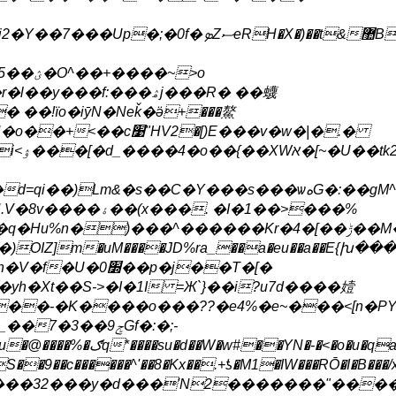
�f:���ۿj���R� ��蠛
MB���!
�)Lm&�s��C�Y���s���ѡەG�:��gM^��<45��+�r�h�Wѷ��s�9�E�R�sq?
r&�d=qi�
. �I�1��>���%
)���^������Kr�4�[��ݱ��M�7�L�ϱǆ�a��X}W����܄
Xt��S->�I�1I =Ж`}��i?u7d����嬄
�-�K����o���??�e4%�e~���<[n�PY
�3��9ݮGf�:�;-
S��9��c������^'��
8�Kx��.+ƾ�M1�IW���RŌ�I�B���/x