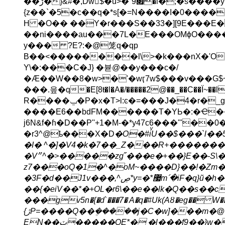
��ڒ�}&#�,Dw$�u>�`9׏�l�;�s����y�=&�h�|%��wH؝���Z�� B��B>
{z��`�5�c��q�*s[�=N����Ι�0�������.\�(���o٧�Y���>�|t�=�Rt��Hg�ߨ��x�%�A����L
H �O�� ��Y�r���S��33�][9E���E�
��ni����au���7L�E���OMϕO�������
y��� ?E?:�@笼q�qp
B��<��������l\>�k���nX�'O
Y\�:���C�J} �뷷@��y���c�/
�Ӕ��W��8�w>�'�wӷ7w$���v���G$~
���.읖�q�E[8ŧ�l�A�/�����2@��_��C��Ï~��l
R����ݐ�P�x�T>l:ͼ�=���J�4�r�_g�S���D�AazywT>�7���M���c A�Z��
����E6��bdFM������T�YЬ�:�Ҽ�
j6N&f�ɦ�D��P''+1�M-�*y47c6���'"�
�r3^@ҍ���X�D
�O�#iͮU��$���`l��5�&52c�\&�"�Ja�
�I� ^�]�V4�k�7��_Z���R+�������ݩԧ�kZzoz�}���VhR�k��e&]�ҬU����n�e���;/
�V״^�>�����zg˝���e�+��}E��-S\�ёO �������۱达�oF���$1Ԧ`솕
z7���oQ�1�^�oM~����D}��!�Zm��
�3F�d��J1v���,^ڝ*y=�*޷m՛�iF�q}ũ�h�>W����D�B����p��g�s��}�R�ݱ��o'��
��{�eiV��*�+OL�r6\��e��lk�Q��s��c
���gv5n�{�d`���7� A�q�#Uk(Aȣ�eg�� W��
{ڙP=����Q��ܴ�����j�C�w]���m�@�� �;���|�����p^��Oz57
EN��ٽ�����OE*� �l���f9��}w��T��.a��wPx�1m�4��