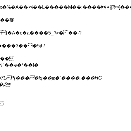
 |��䘺
{�A�c�a����5_`\>���-?
���3���5jh/
"��ҽ�*��f�