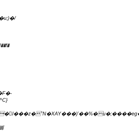
;)�/
�f�
C}
��􃒢I���z�"N�XAY���)'��%�u�;����