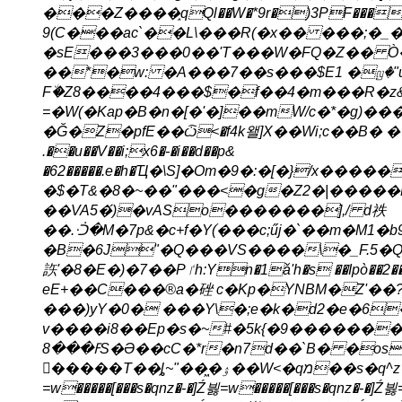
���Z����֑qQl��W�*9r�)3PF����!
9(C���ac`��L\���R(�x�� ���;�_�
�sE���3���0��'T���W�FQ�Z�� Ò
��*�w: �A���7��s���$E1 �ꤜ�"u�ܮBo�'�t��A
F٘�Z8����4���$�f��4�m���R�z
=�W(�Kap�B�n�[�'�]��mW/c�*�g)����I*�C����$
�Ğ�Z�pfE��ѽ<�f4k왤]X��Wi;c��B� ��V
.��u��V��i;x6�-�i��d��p&
�62�����.e�h�Ҵ�\S]�Om�9�:�[�}/x���
�$�T&�8�~��"���<�g�Z2�|�����M
��VA5�́)�vASo�������],/ d祑
��.ᑟ�M�7p&�c+f�Y(ׄ���c;űj�`��m�M1
�B�6J"�Q���VS����\�_F.5�Q
䛈'�8�E�)�7��Pٵh:Yn�1ǎ'h�s ��Ipò��2���G�2)&�-E#�!=Hp7R���L��Id���'rd�U�R�F�-
eE+��C���®a�䂳 c�Kp�YNBM�Z'��?
���)yY�0� ���Y\�;e
�k�d2�e�6
v����i8��Ep�s�~#�5k{�9������
ߓ���8S�Ә��cC�*r�n7d��`B� �os��`b�mFD7a�@�e1���sh� ){&���$�Y��!
�����T��ȴ~"��͖�ۉ��W<�qמ��s�q^z�-�]Ź븷=w�����[���s�qnz�-�]Ź븷=w�����[���s�qnz�-�]Ź븷
=w�����[���s�qnz�-�]Ź븷=w�����[���s�qnz�-�]Ź븷