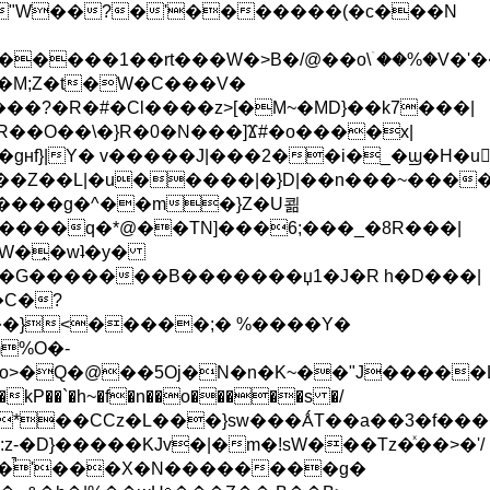
��"W��?�'�������(�c���N
�����1��rt���W�>B�/@��o\ۤ��%�V�
�?�R�#�Cl����z>[�M~�MD}��k7���|
��gʜf}|Y� v�����J|���2��i�_�ϣ�H�
���Z��L|�u�����|�}D|��n���~����
����q�*@��TN]���6;���_�8R���|
{�G�������B�������џ1�J�R h�D���|
�C�?
���}<�����;� %����Y�
%O�-
kP��`�h~�f�n��o�����s �/
B�*��CCz�L���}sw���ǺT��a��3�f��
z-�D}�����KJv�|�m�!sW���Tz�ͯ��>�'/
a�̚'���X�N��������g�