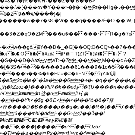
�����M��:����]?]����B�a?
t�Z9�߱�#/����}�|
��w��7�s8-�Vr�!��q���� Ǣ �O ��|W}
��3�Z�qO�ZM���u֎�����~R�g�7o
�xw��g&9Ү��D�_�G[��OQtO�CQ>��7���
�oj�o�.O ��x�#z@ )P�hT T)ZT�@�� �۽?
�[�3S�������3a��61���9�1c�5���N
�0�����5��%�h�H̒a=�#�bFN�qY4d淍
��6�ҹ�ۓ�q��^���t,�7LP[����Iq��ԭ�`����.���HG
���Yh<�$g|�6'D<�i<�l��*&�6�7糘
#;6���mhi�dd~��G>:ў��ใ��!
4tc�S����C�D��w.y�%8�j鷭