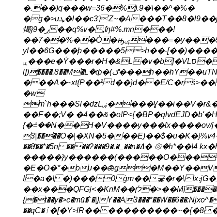
�.��)q��
�w=36�%).9�\��^�%�
�g�>uܜ�l��c3''Z~�A���T��8�l9��j2�Y��7���Up�;�0f�ܤZސeRH�X�)��t&޺Bejl�l�aL�����eCI�
愒}9�ڔ��q%v�,ʩ#%.mn���!
��7��%��O͑�ԣݷ���=�y���5��ؽ�O^��+����~>o
yI��6G���ϸ�����5>h��-[��)����r�l��y��
ۑ���e�Ý���r�H�&L�v�b]�VLס�� ��!ïo�iӯN�Neǩ�ӛ+���鰲
l])����.8��M�Lܳ�ф�(ګ���h��hY��uTN�o��+<��c׹"HV2�[)E���v�w�|�.�
���A�~xt{P��²d��}d��E/C�rś>��i<ۉ���[�d_����4�o��{��XWא�[~�U��tk2����MNJr��k��d��6
�w
m`h���Sl�ǳLۻ����Ɣ��i��V�
��F��;V� �4��&�o!P<{�BP�qlvdEJD�b'�H.V�8v����ۀ��(x���
{�ܺ=��N��H�V����y���ſx����ov/j�q�Hu%n�
3|����Ο�|�XN�5���E)��$�u�K�}%v4�)OIZ]m�uM����JD%ra_��a�eu��a��E{խ���SPd}
��8ͪ��*�5n ����?���9�.�_��n�ߡ� ۞�h*��\4 kx�h�V�f�U�0׽��p�j��T�[�
�����}y������(�����O����yh�
�E�O�*�ou��ǣg�M��Y��V�
I�a�\ �)���0ģm��긏�r�\Ix։jG�_��7
��x���QFGj<�KnM��ŗל�>��М]����u�@����%�ګq*����su�d��W�w#��YN�-�<�o�u�qa)
{�t��y�>c�mū�`�|}Y��A3���*��W��6��:Njxo^�
��qC�ٱ�[�Y>lR��������­���~�{�8���32���y�d���'N2�������"�����|