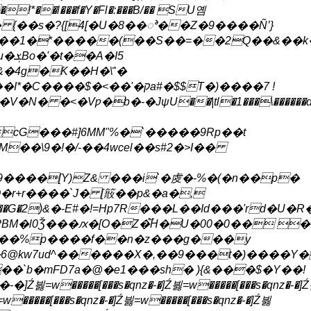
*��l���f�Y�Fl�:���B/�� SU옘
 {��s�?{[4[�U�8��ꯣ��Z�9����Ñʽ}
��1�*�����(��S��=��2Q��&��k�u
�I5
&�4g�Ƙ��H�\΅�
�<��'�קa#�$$T�)����7 !
�N� �<�Vƿ�b�-�JψU��|tl�1���\������d�
��cG���#]6MM"%�`�����9Rp��t
��\9�!�/-��4wcel��s#2�>I��
�b9����[Y)Z& ���i`�䖍�-%�(�n��p�
�r+r����`J� [䉈��p&�a�,
BM�l0Ǯ���ԕ�[O�Z�֟H�U�00�0�� �^
��%p����f��n�z��
�g���y
�6@kw7ud^������X�,��9���t�)����Y
=w�����[���s�qnz�-�]Ź븷=w�����[���s�qnz�-�]Ź븷