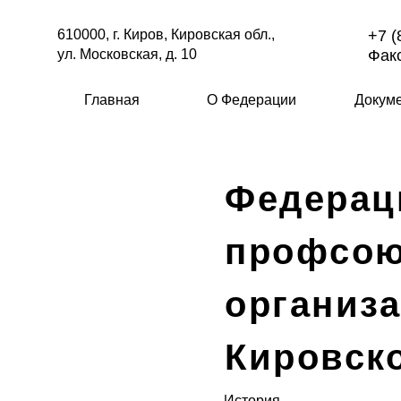
610000, г. Киров, Кировская обл.,
+7 (
ул. Московская, д. 10
Факс
Главная
О Федерации
Докум
Федерац
профсо
организ
Кировск
История