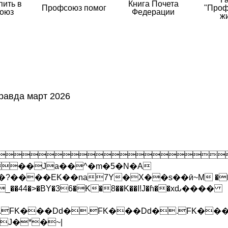
пить в
Книга Почета
Профсоюз помог
"Проф
оюз
Федерации
ж
равда март 2026

��Ja��^�m�5�N�A
�?����EK��na7Y�X��s��ӣ~M ���
S#t=_��44�>�BY�36�K�8��K��I!J�ɦ��xԃ����
.FK���Dd�.FK���Dd�.FK��
J�*�~|