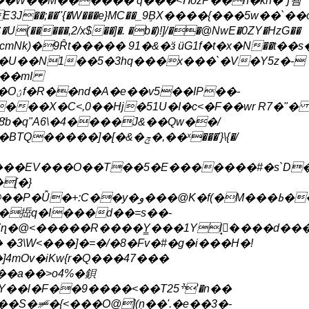
�6��W��M������ q���<ՈozP��h�kn�*ʃ괨
�C�U(�����,2/x$��]�. �b�)!]/��@NwE�0ZY�HzG��
��U��N1��5�3hq���x���`�V�Y5z�-
���mI
��-
��X�C<,0��Hj�51U�I�c<�F��wr R7�"� 
b�q"A6\�4����J&��Qw��/
�]�[�&�ݼ�,��ˣ���'}\{�/
k�����EV���O��T��5�E�������#�s`D
[�}
�y�و���@K�f(�M���ߕ��
�捳q�I���d��=s��-
��&��wX57o���ݠ��ۺ����4�{jCS�<9�)m�iҮ��ǻ�Y�rxz�$���Z�D������ؖX�U�N5
�3\W<���]�=�/�8�Fv�#�g �i���H�!
]4mOv�iKw{r�Q���47���
��a��>o4%�鋇
l�F��9����<��T2ׯ5'�n��
�S�⧣�{<���O@](ņ��'.�e��3�-