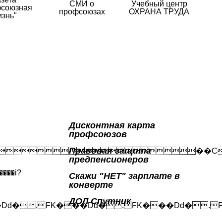
СМИ о
Учебный центр
союзная
профсоюзах
ОХРАНА ТРУДА
изнь"
Дисконтная карта
профсоюзов
Правовая защита
��
предпенсионеров
��i?
Скажи "НЕТ" зарплате в
конверте
ДОЛ Спутник
�Dd�.FK���Dd�.FK���Dd�.