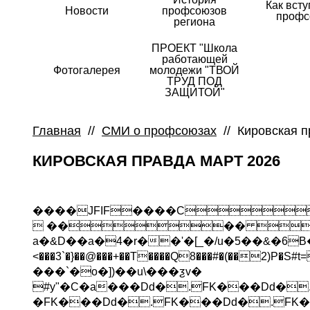
Как всту
Новости
профсоюзов
профс
региона
ПРОЕКТ "Школа
работающей
Фотогалерея
молодежи "ТВОЙ
ТРУД ПОД
ЗАЩИТОЙ"
Главная
//
СМИ о профсоюзах
//
Кировская п
КИРОВСКАЯ ПРАВДА МАРТ 2026
����JFIF����C
 ���� 
a�&D��a�4�r��'�[_�/u�5��&�6B
<���3`�}��@���+��T����Q8���#�(��2)P�
���`�o�])��u\���ƺv�
#y"�C�a���Dd�.FK���Dd�
�FK���Dd�.FK���Dd�.FK�