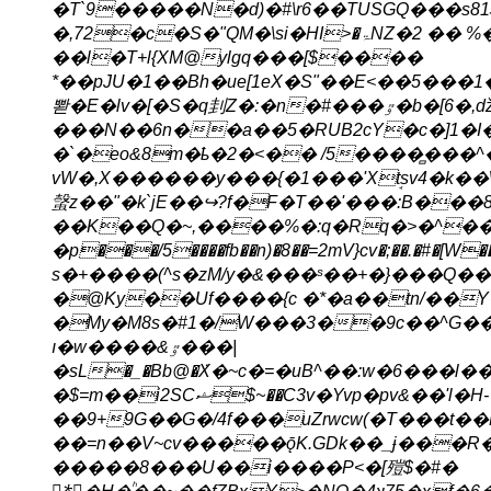
�T`9�����N�d)�#\r6��TUSGQ���s81ޚ��F�z3y~��۪Q����$����3r�+M�2�jy�+&�̌7F\��{A�6�.�
�,72�c�S�"QM�\si�ΗI
��l�T+l{XM@ylgq���[$����
*��pJU�1��Bh�ue[1eX�Ѕ"��E<��5���1��ߴ'���YI��)K�C�z��=�y��2Nj�^�q2�غ�#DwÂ��ͫ�ص{^�P=�.���
뽣�E�ӏv�[�S�q刲Z�:�n�#���ٷ�b�[6�,ǆQr�6D�{T��4/�6~U�vgп{����� F�kZpe�0��!
���N��6n��a��5�RUB2cY�ϲ�]1�I��
�`�eo&8m�ҍ�2�<�� /5����̻���^
vW�,X������y���{�1���'Xܱtsv4�
螜z��"�k`jE��↪?f�F�T��'���:B���
��K��Q�~,����%�:q�Rq�>�^��
�p���/5����fb��n)�8��=2mV}cv�;��.�#�[W��f<��g6ލ��B��A��.z=�<��
s�+����(^s�zM/y�&���ˢ��+�}���Q��8#Hn�f�� ˮ�!
�@Ky��Uf����{c �*�a��tn/��
�My�M8s�#1�/W���3��9c��^G��o
ı�w����&ٷ���|
�sL�_�Bb@�
ܿX�~c�=�uB^��:w�6���l��ťս{�Z(�Ŀ�8�c�ߢ���{�śi��P󏞇^ͯ��t1n��N.�z��[m�O,�
�$=m��i2SCޝ$~��C3v�Yvp�pv&��'l�H-��5�>{cp frN��664 ks�MV��
��9+9G��G�/4f���uZrwcw(�T���t��
��=n��V~cv�����ǭK.GDk��_ɉ���R
�����8���U��i����P<�[㱯$�#�