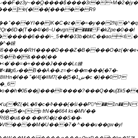
>�ۃNZ�2 �� %���[e(�
l��[�����R9
%����
����6���\ؘ~_5��f�33b�bkC��ao<6.�*M1�
�^�睐
k��\̈6�����RH����D���Z�B����O�z{�r
85�b�]&���{��
<�'��=�+����J����Lc練
m���{�7�-
4[�#M7(��[5�ښ1�c �)��0 \?
Y�_6
��h݊�0Б��j}
���#����?���Q��u[Ϫk5�
'����o�Y�}H�Y���91�c&��F�#����l�H{y�F�$��aY}
R6B�u&�� ��nKI�jz��S��-
�Vf����M�U���7� ^���u��gw�y!