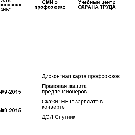
СМИ о
Учебный центр
союзная
профсоюзах
ОХРАНА ТРУДА
знь"
Дисконтная карта профсоюзов
Правовая защита
№9-2015
предпенсионеров
Скажи "НЕТ" зарплате в
конверте
№9-2015
ДОЛ Спутник