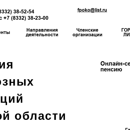
fpoko@list.ru
8332) 38-52-54
 +7 (8332) 38-23-00
Направления
Членские
ГО
енты
деятельности
организации
ЛИ
ия
Онлайн-се
пенсию
юзных
аций
ой области
Г