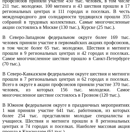
профсоюзов приняли участие 450 тыс. человек, в том числе
211 тыс. молодежи. 100 митинга и 43 шествия прошли в 17
региональных центрах и 111 городах и поселках. В честь
международного дня солидарности трудящихся прошли 355
собраний в трудовых коллективах. Самые многочисленные
акции состоялись в Москве (130 тыс.), Курске (25 тыс.).
В Северо-Западном федеральном округе более 169 тыс.
человек приняли участие в первомайских акциях профсоюзов,
в том числе более 65 тыс. молодежи. Шествия и митинги
прошли в 9 региональных центрах и 42 городах и поселках.
Самое многочисленное шествие прошло в Санкт-Петербурге
(70 тыс.).
В Северо-Кавказском федеральном округе шествия и митинги
прошли в 7 региональных центрах и 62 городах и поселках.
Всего в округе в акции профсоюзов приняли участие 370 тыс.
человек, из которых 156 тыс. молодежи. Самое
многочисленное шествие состоялось в Грозном (120 тыс.).
В Южном федеральном округе в праздничных мероприятиях
1 мая приняли участие 641 тыс. работников, из которых
более 254 тыс. представляли молодые специалисты и
учащиеся. Шествия и митинги прошли в 8 региональных
центрах и 74 городах и поселках. Наиболее массовая акция
прошла в Краснодаре (61 тыс.).