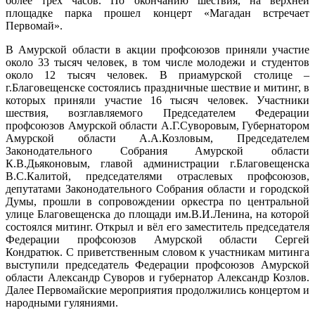
более трех часов. По окончанию шествия, на верхней
площадке парка прошел концерт «Магадан встречает
Первомай».
В Амурской области в акции профсоюзов приняли участие
около 33 тысяч человек, в том числе молодежи и студентов
около 12 тысяч человек. В приамурской столице –
г.Благовещенске состоялись праздничные шествие и митинг, в
которых приняли участие 16 тысяч человек. Участники
шествия, возглавляемого Председателем Федерации
профсоюзов Амурской области А.Г.Суворовым, Губернатором
Амурской области А.А.Козловым, Председателем
Законодательного Собрания Амурской области
К.В.Дьяконовым, главой администрации г.Благовещенска
В.С.Калитой, председателями отраслевых профсоюзов,
депутатами Законодательного Собрания области и городской
Думы, прошли в сопровождении оркестра по центральной
улице Благовещенска до площади им.В.И.Ленина, на которой
состоялся митинг. Открыл и вёл его заместитель председателя
Федерации профсоюзов Амурской области Сергей
Кондратюк. С приветственным словом к участникам митинга
выступили председатель Федерации профсоюзов Амурской
области Александр Суворов и губернатор Александр Козлов.
Далее Первомайские мероприятия продолжились концертом и
народными гуляниями.