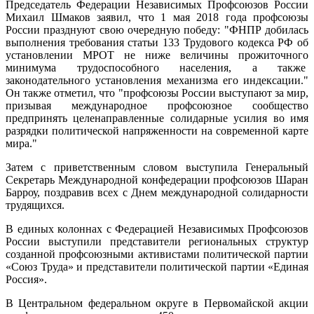
Председатель Федерации Независимых Профсоюзов России
Михаил Шмаков заявил, что 1 мая 2018 года профсоюзы
России празднуют свою очередную победу: "ФНПР добилась
выполнения требования статьи 133 Трудового кодекса РФ об
установлении МРОТ не ниже величины прожиточного
минимума трудоспособного населения, а также
законодательного установления механизма его индексации."
Он также отметил, что "профсоюзы России выступают за мир,
призывая международное профсоюзное сообщество
предпринять целенаправленные солидарные усилия во имя
разрядки политической напряженности на современной карте
мира."
Затем с приветственным словом выступила Генеральный
Секретарь Международной конфедерации профсоюзов Шаран
Барроу, поздравив всех с Днем международной солидарности
трудящихся.
В единых колоннах с Федерацией Независимых Профсоюзов
России выступили представители региональных структур
созданной профсоюзными активистами политической партии
«Союз Труда» и представители политической партии «Единая
Россия».
В Центральном федеральном округе в Первомайской акции