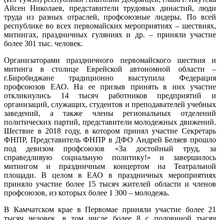
Айсен Николаев, представители трудовых династий, люди
труда из разных отраслей, профсоюзные лидеры. По всей
республике во всех первомайских мероприятиях – шествиях,
митингах, праздничных гуляниях и др. – приняли участие
более 301 тыс. человек.
Организаторами праздничного первомайского шествия и
митинга в столице Еврейской автономной области –
г.Биробиджане традиционно выступила Федерация
профсоюзов ЕАО. На ее призыв принять в них участие
откликнулись 14 тысяч работников предприятий и
организаций, служащих, студентов и преподавателей учебных
заведений, а также члены региональных отделений
политических партий, представители молодежных движений.
Шествие в 2018 году, в котором принял участие Секретарь
ФНПР, Представитель ФНПР в ДФО Андрей Беляев прошло
под девизом профсоюзов «За достойный труд, за
справедливую социальную политику!» и завершилось
митингом и праздничным концертом на Театральной
площади. В целом в ЕАО в праздничных мероприятиях
приняло участие более 15 тысяч жителей области и членов
профсоюзов, из которых более 1 300 – молодежь.
В Камчатском крае в Первомае приняли участие более 21
тысяч человек, в том числе более 8 с половиной тысяч