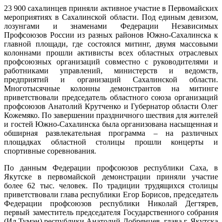
23 900 сахалинцев приняли активное участие в Первомайских
мероприятиях в Сахалинской области. Под единым девизом,
лозунгами и знаменами Федерации Независимых
Профсоюзов России из разных районов Южно-Сахалинска к
главной площади, где состоялся митинг, двумя массовыми
колоннами прошли активисты всех областных отраслевых
профсоюзных организаций совместно с руководителями и
работниками управлений, министерств и ведомств,
предприятий и организаций Сахалинской области.
Многотысячные колонны демонстрантов на митинге
приветствовали председатель областного союза организаций
профсоюзов Анатолий Крутченко и Губернатор области Олег
Кожемяко. По завершении праздничного шествия для жителей
и гостей Южно-Сахалинска была организована насыщенная и
обширная развлекательная программа – на различных
площадках областной столицы прошли концерты и
спортивные соревнования.
По данным Федерации профсоюзов республики Саха, в
Якутске в первомайской демонстрации приняли участие
более 62 тыс. человек. По традиции трудящихся столицы
приветствовали глава республики Егор Борисов, председатель
Федерации профсоюзов республики Николай Дегтярев,
первый заместитель председателя Государственного собрания
(Ил Тумэн) республики Анатолий Добрянцев, глава г. Якутска