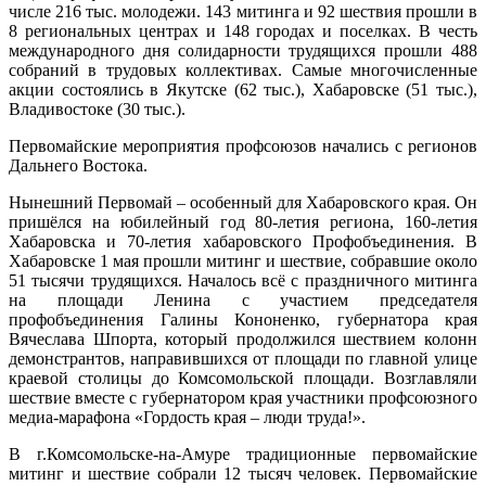
числе 216 тыс. молодежи. 143 митинга и 92 шествия прошли в
8 региональных центрах и 148 городах и поселках. В честь
международного дня солидарности трудящихся прошли 488
собраний в трудовых коллективах. Самые многочисленные
акции состоялись в Якутске (62 тыс.), Хабаровске (51 тыс.),
Владивостоке (30 тыс.).
Первомайские мероприятия профсоюзов начались с регионов
Дальнего Востока.
Нынешний Первомай – особенный для Хабаровского края. Он
пришёлся на юбилейный год 80-летия региона, 160-летия
Хабаровска и 70-летия хабаровского Профобъединения. В
Хабаровске 1 мая прошли митинг и шествие, собравшие около
51 тысячи трудящихся. Началось всё с праздничного митинга
на площади Ленина с участием председателя
профобъединения Галины Кононенко, губернатора края
Вячеслава Шпорта, который продолжился шествием колонн
демонстрантов, направившихся от площади по главной улице
краевой столицы до Комсомольской площади. Возглавляли
шествие вместе с губернатором края участники профсоюзного
медиа-марафона «Гордость края – люди труда!».
В г.Комсомольске-на-Амуре традиционные первомайские
митинг и шествие собрали 12 тысяч человек. Первомайские