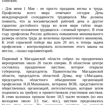
Пинский.
- Для меня 1 Мая - не просто праздник весны и труда.
Профсоюзы всего мира отмечают сегодня День
международной солидарности трудящихся. Мы должны
помнить, что за восьмичасовой рабочий день и другие
гарантии достойного труда во всем мире гибли люди.
Изменение положения трудящихся - сложный процесс. В этом
году профсоюзы России добились повышения минимального
размера оплаты труда до величины прожиточного минимума.
К этой серьезной победе мы шли 20 лет, и теперь задача
профсоюзов - контролировать исполнение этого закона на
местах, - сказал парламентарий.
Первомай в Магаданской области собрал на праздничных
мероприятиях около 26 тысяч северян. В областном центре
состоялось праздничное шествие, которое открыли
губернатор, председатель Правительства Магаданской
области, председатель областной Думы, мэр г.Магадана,
председатель областного объединения организаций
профсоюзов Н.И.Махонькин, ветераны ВОВ, представители
общественных организаций, интеллигенции, которые затем
поднялись на трибуну и приветствовали участников шествия.
В семи колоннах прошли более 18,5 тысяч человек (из них
молодежи около 3,5 тыс. чел.), шествие продолжалось