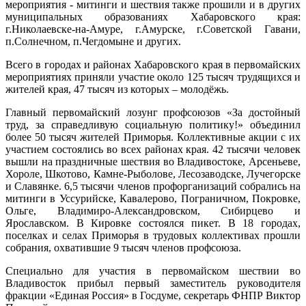
мероприятия - митинги и шествия также прошили и в других
муниципальных образованиях Хабаровского края:
г.Николаевске-на-Амуре, г.Амурске, г.Советской Гавани,
п.Солнечном, п.Чегдомыне и других.
Всего в городах и районах Хабаровского края в первомайских
мероприятиях приняли участие около 125 тысяч трудящихся и
жителей края, 47 тысяч из которых – молодёжь.
Главный первомайский лозунг профсоюзов «За достойный
труд, за справедливую социальную политику!» объединил
более 50 тысяч жителей Приморья. Коллективные акции с их
участием состоялись во всех районах края. 42 тысячи человек
вышли на праздничные шествия во Владивостоке, Арсеньеве,
Хороле, Шкотово, Камне-Рыболове, Лесозаводске, Лучегорске
и Славянке. 6,5 тысячи членов профорганизаций собрались на
митинги в Уссурийске, Кавалерово, Пограничном, Покровке,
Ольге, Владимиро-Александровском, Сибирцево и
Ярославском. В Кировке состоялся пикет. В 18 городах,
поселках и селах Приморья в трудовых коллективах прошли
собрания, охватившие 9 тысяч членов профсоюза.
Специально для участия в первомайском шествии во
Владивосток прибыл первый заместитель руководителя
фракции «Единая Россия» в Госдуме, секретарь ФНПР Виктор