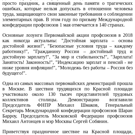
просто праздник, а священный день памяти о трагических
ошибках, которые нельзя допускать в отношении человека
труда, защищающего свои законные требования о соблюдении
элементарных прав. В этом году по призыву Международной
конфедерации профсоюзов 1 мая отмечается в 140 странах.
Основные лозунги Первомайской акции профсоюзов в 2018
как никогда актуальны: "Достойная зарплата – основа
достойной жизни!", "Безопасные условия труда – каждому
работнику!", "Гражданину России – достойный труд и
достойную зарплату!", "За мир и стабильность!", "Зарплата!
Занятость! Законность!", "Индексацию зарплат и пенсий - не
ниже уровня инфляции!", "Молодежь без работы – Россия без
будущего!".
Одна из самых массовых первомайских демонстраций прошла
в Москве. В шествии трудящихся по Красной площади
участвовало около 130 тысяч представителей трудовых
коллективов столицы. Демонстрацию возглавили
Председатель ФНПР Михаил Шмаков, Генеральный
Секретарь Международной конфедерации профсоюзов Шаран
Барроу, Председатель Московской Федерации профсоюзов
Михаил Антонцев и мэр Москвы Сергей Собянин.
Приветствуя праздничное шествие на Красной площади,