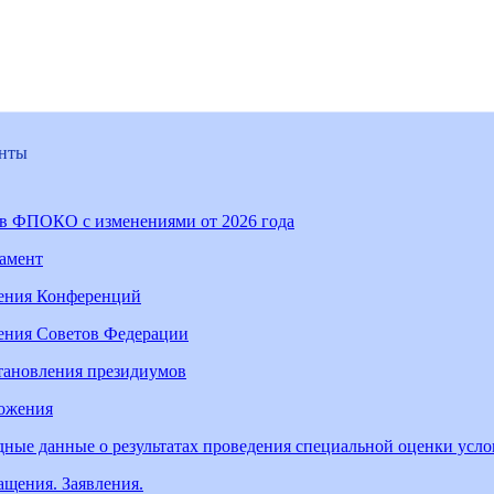
нты
ав ФПОКО с изменениями от 2026 года
ламент
ения Конференций
ения Советов Федерации
тановления президиумов
ожения
ные данные о результатах проведения специальной оценки усл
щения. Заявления.