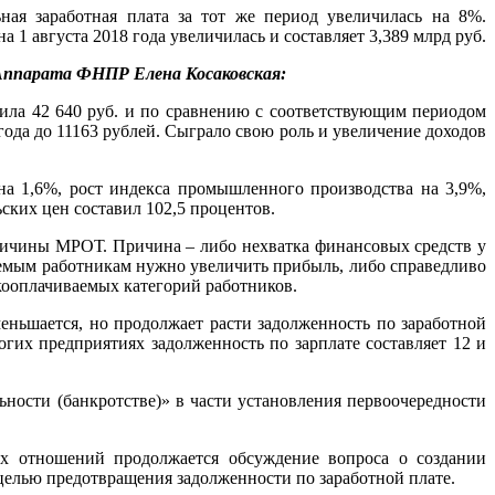
ая заработная плата за тот же период увеличилась на 8%.
 1 августа 2018 года увеличилась и составляет 3,389 млрд руб.
Аппарата ФНПР Елена Косаковская:
вила 42 640 руб. и по сравнению с соответствующим периодом
года до 11163 рублей. Сыграло свою роль и увеличение доходов
на 1,6%, рост индекса промышленного производства на 3,9%,
ских цен составил 102,5 процентов.
личины МРОТ. Причина – либо нехватка финансовых средств у
ваемым работникам нужно увеличить прибыль, либо справедливо
окооплачиваемых категорий работников.
еньшается, но продолжает расти задолженность по заработной
огих предприятиях задолженность по зарплате составляет 12 и
ности (банкротстве)» в части установления первоочередности
х отношений продолжается обсуждение вопроса о создании
целью предотвращения задолженности по заработной плате.