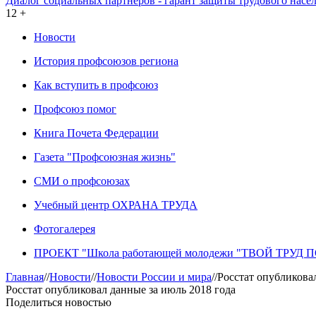
Диалог социальных партнеров - гарант защиты трудового насе
12 +
Новости
История профсоюзов региона
Как вступить в профсоюз
Профсоюз помог
Книга Почета Федерации
Газета "Профсоюзная жизнь"
СМИ о профсоюзах
Учебный центр ОХРАНА ТРУДА
Фотогалерея
ПРОЕКТ "Школа работающей молодежи "ТВОЙ ТРУД
Главная
//
Новости
//
Новости России и мира
//
Росстат опубликова
Росстат опубликовал данные за июль 2018 года
Поделиться новостью