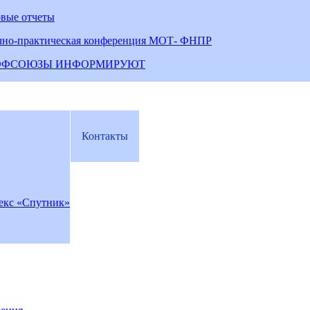
овые отчеты
чно-практическая конференция МОТ- ФНПР
ОФСОЮЗЫ ИНФОРМИРУЮТ
Контакты
екс «Спутник»