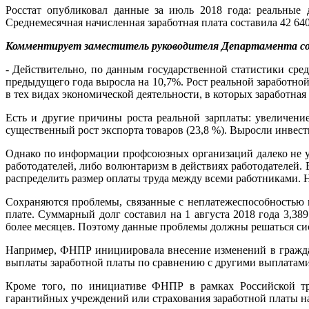
Росстат опубликовал данные за июль 2018 года: реальные 
Среднемесячная начисленная заработная плата составила 42 640
Комментирует заместитель руководителя Департамента со
- Действительно, по данным государственной статистики сре
предыдущего года выросла на 10,7%. Рост реальной заработной
в тех видах экономической деятельности, в которых заработная
Есть и другие причины роста реальной зарплаты: увеличени
существенный рост экспорта товаров (23,8 %). Выросли инвест
Однако по информации профсоюзных организаций далеко не у
работодателей, либо волюнтаризм в действиях работодателей.
распределить размер оплаты труда между всеми работниками. Н
Сохраняются проблемы, связанные с неплатежеспособностью и
плате. Суммарный долг составил на 1 августа 2018 года 3,38
более месяцев. Поэтому данные проблемы должны решаться си
Например, ФНПР инициировала внесение изменений в гражданс
выплаты заработной платы по сравнению с другими выплатам
Кроме того, по инициативе ФНПР в рамках Российской тр
гарантийных учреждений или страхования заработной платы на