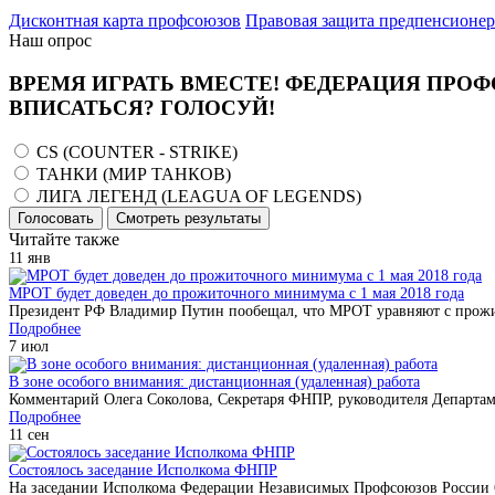
Дисконтная карта профсоюзов
Правовая защита предпенсионе
Наш опрос
ВРЕМЯ ИГРАТЬ ВМЕСТЕ! ФЕДЕРАЦИЯ ПРОФ
ВПИСАТЬСЯ? ГОЛОСУЙ!
CS (COUNTER - STRIKE)
ТАНКИ (МИР ТАНКОВ)
ЛИГА ЛЕГЕНД (LEAGUA OF LEGENDS)
Голосовать
Смотреть результаты
Читайте также
11
янв
МРОТ будет доведен до прожиточного минимума с 1 мая 2018 года
Президент РФ Владимир Путин пообещал, что МРОТ уравняют с прожи
Подробнее
7
июл
В зоне особого внимания: дистанционная (удаленная) работа
Комментарий Олега Соколова, Секретаря ФНПР, руководителя Департа
Подробнее
11
сен
Состоялось заседание Исполкома ФНПР
На заседании Исполкома Федерации Независимых Профсоюзов России 6 