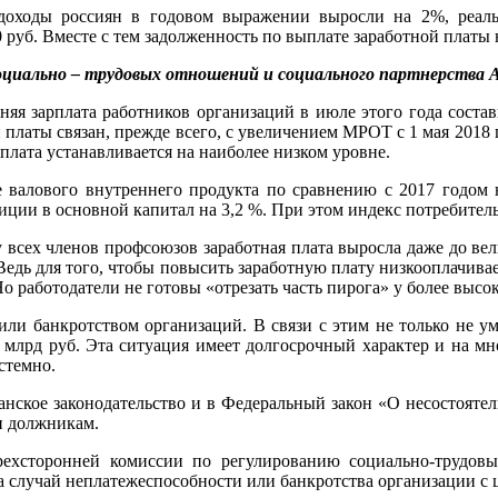
доходы россиян в годовом выражении выросли на 2%, реальн
 руб. Вместе с тем задолженность по выплате заработной платы на
циально – трудовых отношений и социального партнерства 
дняя зарплата работников организаций в июле этого года соста
 платы связан, прежде всего, с увеличением МРОТ с 1 мая 2018 
 плата устанавливается на наиболее низком уровне.
е валового внутреннего продукта по сравнению с 2017 годом 
иции в основной капитал на 3,2 %. При этом индекс потребитель
 всех членов профсоюзов заработная плата выросла даже до ве
 Ведь для того, чтобы повысить заработную плату низкооплачи
о работодатели не готовы «отрезать часть пирога» у более выс
ли банкротством организаций. В связи с этим не только не ум
9 млрд руб. Эта ситуация имеет долгосрочный характер и на мн
стемно.
кое законодательство и в Федеральный закон «О несостоятель
и должникам.
ехсторонней комиссии по регулированию социально-трудовы
 случай неплатежеспособности или банкротства организации с 