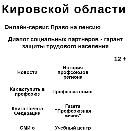
Кировской области
Онлайн-сервис Право на пенсию
Диалог социальных партнеров - гарант
защиты трудового населения
12 +
История
Новости
профсоюзов
региона
Как вступить в
Профсоюз помог
профсоюз
Газета
Книга Почета
"Профсоюзная
Федерации
жизнь"
СМИ о
Учебный центр