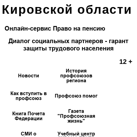
Кировской области
Онлайн-сервис Право на пенсию
Диалог социальных партнеров - гарант
защиты трудового населения
12 +
История
Новости
профсоюзов
региона
Как вступить в
Профсоюз помог
профсоюз
Газета
Книга Почета
"Профсоюзная
Федерации
жизнь"
СМИ о
Учебный центр