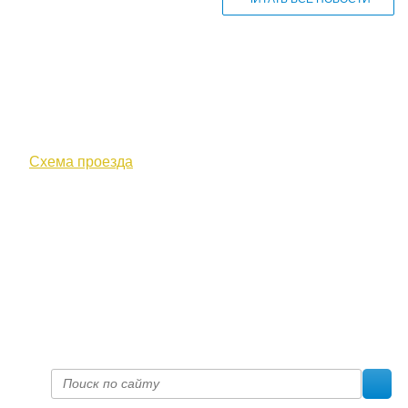
610000, г. Киров, Кировская обл.,
ул. Московская, д. 10
Схема проезда
+7 (8332) 38-52-54
Факс +7 (8332) 38-23-00
prof@inform28.kirov.ru
fpoko@list.ru