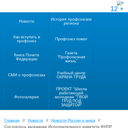
12 +
История профсоюзов
Новости
региона
Как вступить в
Профсоюз помог
профсоюз
Газета
Книга Почета
"Профсоюзная
Федерации
жизнь"
Учебный центр
СМИ о профсоюзах
ОХРАНА ТРУДА
ПРОЕКТ "Школа
работающей
Фотогалерея
молодежи "ТВОЙ
ТРУД ПОД
ЗАЩИТОЙ"
Главная
//
Новости
//
Новости России и мира
//
Состоялось заседание Исполнительного комитета ФНПР.