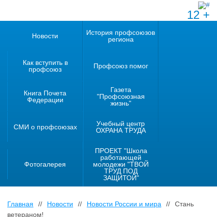
12 +
История профсоюзов
Новости
региона
Как вступить в
Профсоюз помог
профсоюз
Газета
Книга Почета
"Профсоюзная
Федерации
жизнь"
Учебный центр
СМИ о профсоюзах
ОХРАНА ТРУДА
ПРОЕКТ "Школа
работающей
Фотогалерея
молодежи "ТВОЙ
ТРУД ПОД
ЗАЩИТОЙ"
Главная
//
Новости
//
Новости России и мира
//
Стань
ветераном!