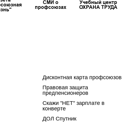
СМИ о
Учебный центр
союзная
профсоюзах
ОХРАНА ТРУДА
знь"
Дисконтная карта профсоюзов
Правовая защита
предпенсионеров
Скажи "НЕТ" зарплате в
конверте
ДОЛ Спутник