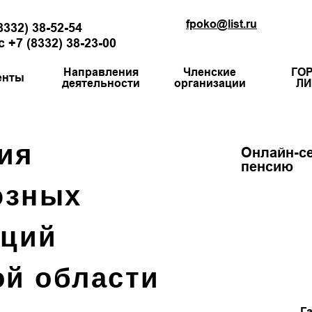
fpoko@list.ru
8332) 38-52-54
 +7 (8332) 38-23-00
Направления
Членские
ГО
енты
деятельности
организации
ЛИ
ия
Онлайн-се
пенсию
юзных
аций
ой области
Г