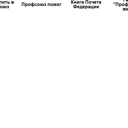
пить в
Книга Почета
Профсоюз помог
"Проф
оюз
Федерации
жи