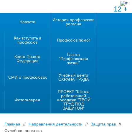
12 +
История профсоюзов
Новости
региона
Как вступить в
Профсоюз помог
профсоюз
Газета
Книга Почета
"Профсоюзная
Федерации
жизнь"
Учебный центр
СМИ о профсоюзах
ОХРАНА ТРУДА
ПРОЕКТ "Школа
работающей
Фотогалерея
молодежи "ТВОЙ
ТРУД ПОД
ЗАЩИТОЙ"
Главная
//
Направления деятельности
//
Защита прав
//
Судебная практика