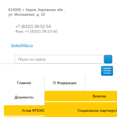
610000, г. Киров, Кировская обл.,
ул. Московская, д. 10
+7 (8332) 38-52-54
Факс +7 (8332) 38-23-00
fpoko@list.ru
Главная
О Федерации
Направления
Визитка
Документы
деятельности
Председатель ФПОК
Членские
ГОРЯЧАЯ
Устав ФПОКО с изменениями от 2026 года
Социальное партнерс
организации
ЛИНИЯ!