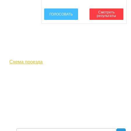
Смотреть
ГОЛОСОВАТЬ
результаты
610000, г. Киров, Кировская обл.,
ул. Московская, д. 10
Схема проезда
+7 (8332) 38-52-54
Факс +7 (8332) 38-23-00
prof@inform28.kirov.ru
fpoko@list.ru