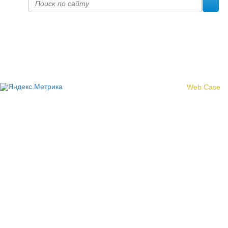
Политика конфиденциальности
© 2017 «Федерация профсоюзных организаций Кировской
области»
Создание сайта -
Web Case