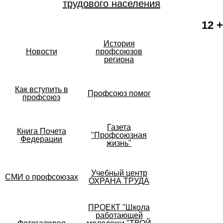
трудового населения
12 +
История
Новости
профсоюзов
региона
Как вступить в
Профсоюз помог
профсоюз
Газета
Книга Почета
"Профсоюзная
Федерации
жизнь"
Учебный центр
СМИ о профсоюзах
ОХРАНА ТРУДА
ПРОЕКТ "Школа
работающей