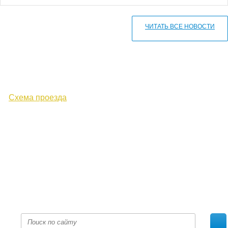
ЧИТАТЬ ВСЕ НОВОСТИ
610000, г. Киров, Кировская обл.,
ул. Московская, д. 10
Схема проезда
+7 (8332) 38-52-54
Факс +7 (8332) 38-23-00
prof@inform28.kirov.ru
fpoko@list.ru