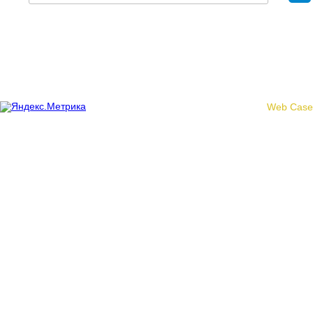
Политика конфиденциальности
© 2017 «Федерация профсоюзных организаций Кировской
области»
Создание сайта -
Web Case