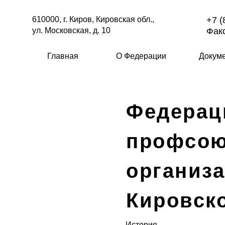
610000, г. Киров, Кировская обл.,
+7 (
ул. Московская, д. 10
Факс
Главная
О Федерации
Докум
Федерац
профсо
организ
Кировск
История