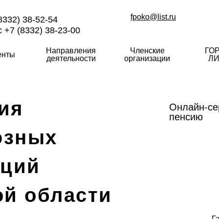
fpoko@list.ru
8332) 38-52-54
 +7 (8332) 38-23-00
Направления
Членские
ГО
енты
деятельности
организации
ЛИ
ия
Онлайн-се
пенсию
юзных
аций
ой области
Г