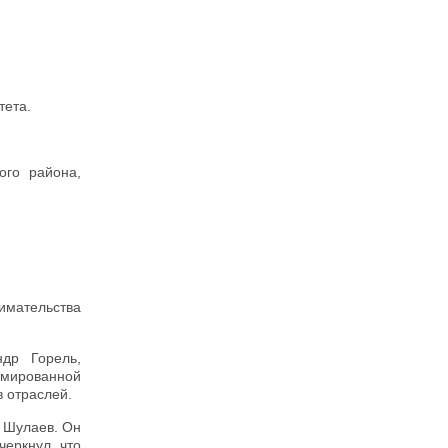
тета.
ого района,
имательства
др Горель,
рмированной
в отраслей.
 Шулаев. Он
еркнул, что