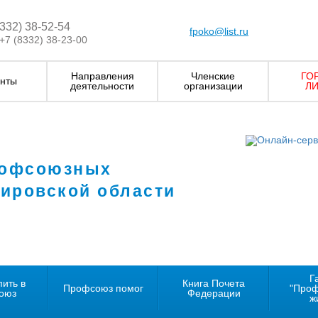
8332) 38-52-54
fpoko@list.ru
+7 (8332) 38-23-00
Направления
Членские
ГО
нты
деятельности
организации
ЛИ
рофсоюзных
Кировской области
Г
пить в
Книга Почета
Профсоюз помог
"Про
оюз
Федерации
ж