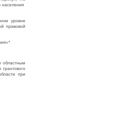
 и населения
ьном уровне
ый правовой
ния»*.
м областным
 грантового
области при