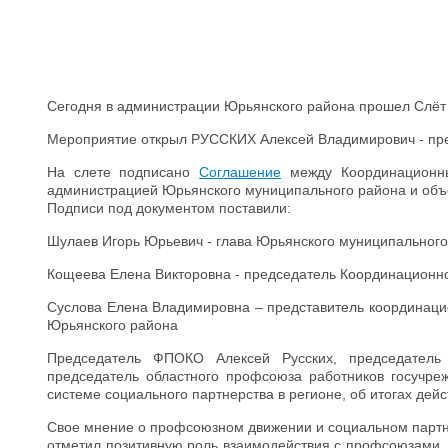
Сегодня в администрации Юрьянского района прошел Слёт
Мероприятие открыл РУССКИХ Алексей Владимирович - пр
На слете подписано
Соглашение
между Координационны
администрацией Юрьянского муниципального района и объ
Подписи под документом поставили:
Шулаев Игорь Юрьевич - глава Юрьянского муниципальног
Кощеева Елена Викторовна - председатель Координационн
Суслова Елена Владимировна – представитель координаци
Юрьянского района
Председатель ФПОКО Алексей Русских, председатель 
председатель областного профсоюза работников госучр
системе социального партнерства в регионе, об итогах дей
Свое мнение о профсоюзном движении и социальном партн
отметил позитивную роль взаимодействия с профсоюзами,