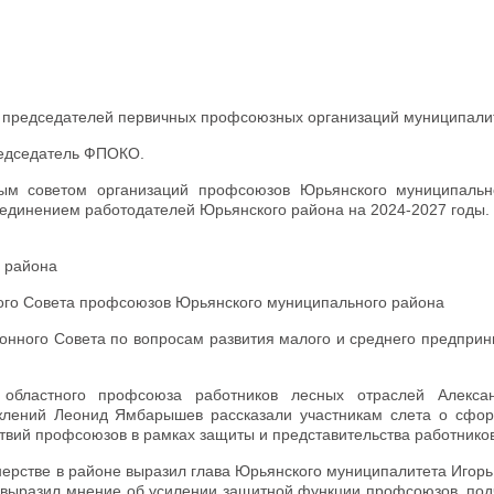
 председателей первичных профсоюзных организаций муниципали
едседатель ФПОКО.
м советом организаций профсоюзов Юрьянского муниципальн
единением работодателей Юрьянского района на 2024-2027 годы.
о района
ого Совета профсоюзов Юрьянского муниципального района
онного Совета по вопросам развития малого и среднего предприн
областного профсоюза работников лесных отраслей Алексан
ежлений Леонид Ямбарышев рассказали участникам слета о сфо
ствий профсоюзов в рамках защиты и представительства работнико
ерстве в районе выразил глава Юрьянского муниципалитета Игорь
 выразил мнение об усилении защитной функции профсоюзов, подч