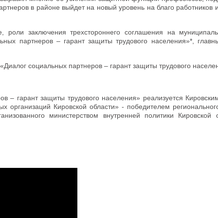
артнеров в районе выйдет на новый уровень на благо работников
е, роли заключения трехстороннего соглашения на муниципал
ьных партнеров – гарант защиты трудового населения»*, главн
 «Диалог социальных партнеров – гарант защиты трудового населе
ов – гарант защиты трудового населения» реализуется Кировски
 организаций Кировской области» - победителем регионального
анизованного министерством внутренней политики Кировской 