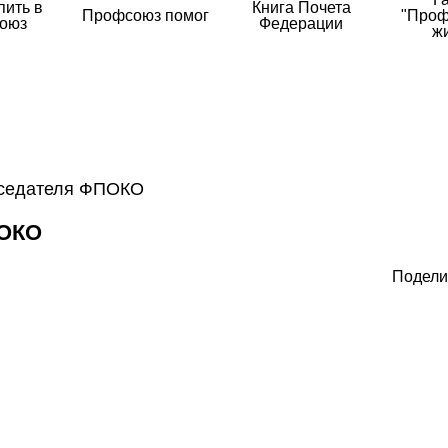
пить в
Книга Почета
Профсоюз помог
"Проф
оюз
Федерации
ж
дседателя ФПОКО
ОКО
Подели