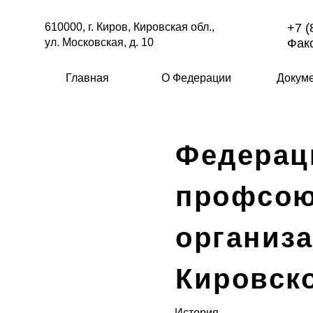
610000, г. Киров, Кировская обл.,
+7 (
ул. Московская, д. 10
Факс
Главная
О Федерации
Докум
Федерац
профсо
организ
Кировск
История