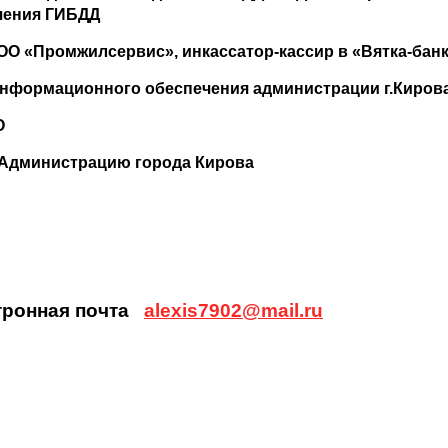
чения ГИБДД
 ООО «Промжилсервис», инкассатор-кассир в «Вятка-ба
-информационного обеспечения администрации г.Киров
О
ва Администрацию города Кирова
ектронная почта
alexis7902@mail.ru