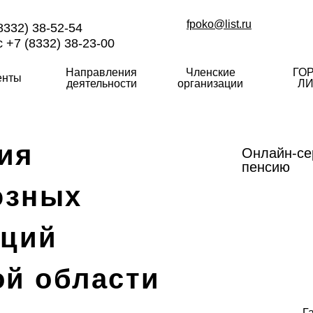
fpoko@list.ru
8332) 38-52-54
 +7 (8332) 38-23-00
Направления
Членские
ГО
енты
деятельности
организации
ЛИ
ия
Онлайн-се
пенсию
юзных
аций
ой области
Г