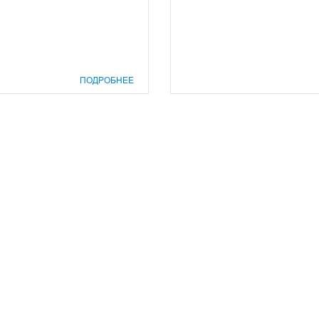
ПОДРОБНЕЕ
prof@inform28.kirov.ru
8332) 38-52-54
+7 (8332) 38-23-00
fpoko@list.ru