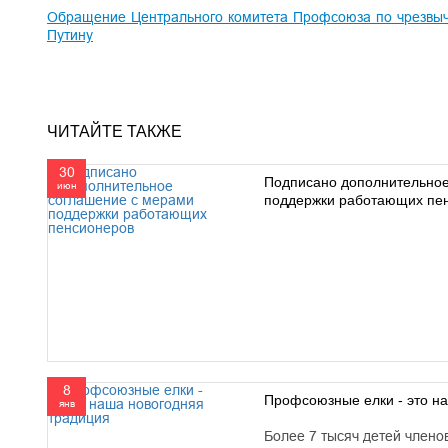
Обращение Центрального комитета Профсоюза по чрезвыча
Путину
ЧИТАЙТЕ ТАКЖЕ
30
Подписано дополнительное
июн
поддержки работающих пе
8
Профсоюзные елки - это н
янв
Более 7 тысяч детей член