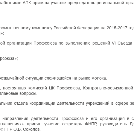
аботников АПК приняла участие председатель региональной орган
промышленному комплексу Российской Федерации на 2015-2017 год
»;
ской организации Профсоюза по выполнению решений VI Съезда
;
офсоюза»;
резвычайной ситуации сложившейся на рынке молока.
, постоянных комиссий ЦК Профсоюза, Контрольно-ревизионной
плановые вопросы.
льник отдела координации деятельности учреждений в сфере з
 направления деятельности Профсоюза и его организация в 
оглашениях» принял участие секретарь ФНПР, руководитель Д
 ФНПР О.В. Соколов.