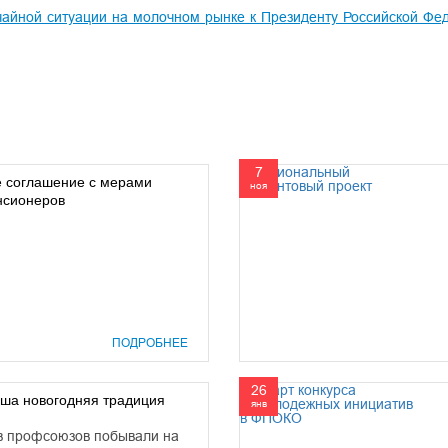
йной ситуации на молочном рынке к Президенту Российской Фед
7
 соглашение с мерами
ноя
нсионеров
ПОДРОБНЕЕ
26
аша новогодняя традиция
янв
ов профсоюзов побывали на