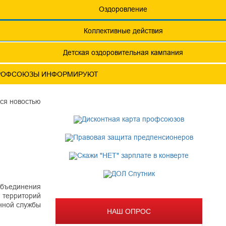
еты
Обращения. Заявления.
Оздоровление
Годовые отчеты
Коллективные действия
актическая конференция МОТ- ФНПР
Детская оздоровительная кампания
фсоюза
РОФСОЮЗЫ ИНФОРМИРУЮТ
ОФСОЮЗА
ся новостью
объединения
 территорий
енной службы
НАШ ОПРОС