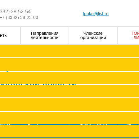
8332) 38-52-54
fpoko@list.ru
+7 (8332) 38-23-00
Направления
Членские
ГО
нты
деятельности
организации
ЛИ
Визитка
Устав Ф
Председатель ФПОК
рофсоюзных
Заместитель председател
Кировской области
Структура
Р
Членские организаци
П
Аппарат
Г
пить в
Книга Почета
Профсоюз помог
"Про
оюз
Федерации
ж
Сводные данные о результата
Молодежный совет