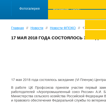
ПРОЕКТ "Школа
работающей
Фотогалерея
молодежи "ТВОЙ
ТРУД ПОД
ЗАЩИТОЙ"
Главная
//
Новости
//
Новости ФПОКО
//
17 мая 2018 г
17 МАЯ 2018 ГОДА СОСТОЯЛОСЬ ЗАСЕДАН
17 мая 2018 года состоялось заседание (VI Пленум) Центр
В работе ЦК Профсоюза приняли участие первый заме
работодателей «Агропромышленный союз России» А.И. Ба
Министерства сельского хозяйства Российской Федерации В
и правового обеспечения Федеральной службы по ветерина