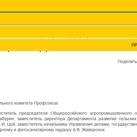
Координационные сов
Профсоюзы ПФО
Научно-пр
ода состоялось заседание (VI Пленум) Центрального комитета Про
П
ИЕ (VI ПЛЕНУМ) ЦЕНТРАЛЬНОГО КОМИТЕТА ПР
Поделить
ального комитета Профсоюза.
ститель председателя Общероссийского агропромышленного 
бурин, заместитель директора Департамента развития сельских
.И. Цой, заместитель начальника Управления делами, государств
рному и фитосанитарному надзору А.В. Жаворонок.