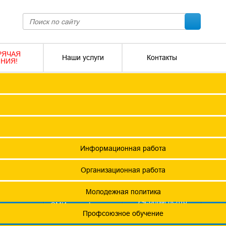
РЯЧАЯ
Наши услуги
Контакты
НИЯ!
ПОКО с изменениями от 2026 года
Социальное партнерство
Версия для слабовидящих
О
Регламент
Защита прав
12 +
я ФПОКО
Решения Конференций
Охрана труда
ешения Советов Федерации
Информационная работа
и
остановления президиумов
Организационная работа
Положения
Молодежная политика
азета
Учебный центр
фсоюзная
СМИ о профсоюзах
ОХРАНА ТРУДА
изнь"
х проведения специальной оценки условий труда (СОУТ)
Профсоюзное обучение