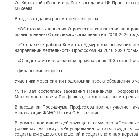
От Кировской области в работе заседания ЦК Профсоюза р
Михеева.
В ходе заседания рассмотрены вопросы:
- «Об итогах выполнения Отраслевого соглашения по агро
по выполнению Отраслевого соглашения на 2018-2020 годы
- «О практике работы Комитета Удмуртской республикан
направлений деятельности Профсоюза на 2016-2020 годы»
- «О подготовке и проведении празднования 100-летия Пр
- финансовые вопросы.
Участники мероприятия подготовили проект обращения о ч
15-16 мая состоялись заседания Президиума Профсоюза
Молодежного совета Профсоюза, на которых рассмотрены 
В заседании Президиума Профсоюза принял участие нача
механизации ФАНО России С.Е. Трешкин.
В рамках постоянно действующего семинара «Основные
условиях» на тему: «Регулирование оплаты труда в с
социально-трудовых отношений и социального партнерства