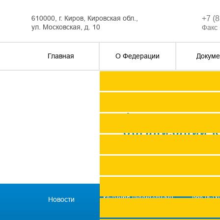
610000, г. Киров, Кировская обл.,
+7 (
ул. Московская, д. 10
Факс 
Главная
О Федерации
Докуме
Федерация п
организаций 
История профсоюзов
Как всту
Новости
региона
профс