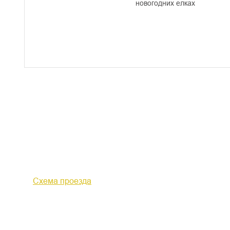
новогодних елках
610000, г. Киров, Кировская обл.,
+7 (
ул. Московская, д. 10
Факс 
Схема проезда