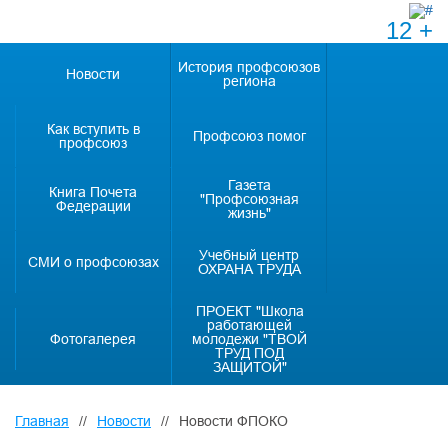
12 +
История профсоюзов
Новости
региона
Как вступить в
Профсоюз помог
профсоюз
Газета
Книга Почета
"Профсоюзная
Федерации
жизнь"
Учебный центр
СМИ о профсоюзах
ОХРАНА ТРУДА
ПРОЕКТ "Школа
работающей
Фотогалерея
молодежи "ТВОЙ
ТРУД ПОД
ЗАЩИТОЙ"
Главная
//
Новости
//
Новости ФПОКО