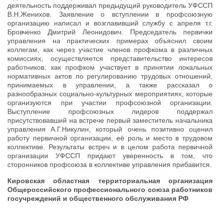
деятельность поддерживал предыдущий руководитель УФССП
В.Н.Женихов. Заявление о вступлении в профсоюзную
организацию написал и возглавивший службу с апреля т.г.
Бровченко Дмитрий Леонидович. Председатель первички
управления на практических примерах объяснил своим
коллегам, как через участие членов профкома в различных
комиссиях, осуществляется представительство интересов
работников, как профком участвует в принятии локальных
нормативных актов по регулированию трудовых отношений,
принимаемых в управлении, а также рассказал о
разнообразных социально-культурных мероприятиях, которые
организуются при участии профсоюзной организации.
Выступление профсоюзных лидеров поддержал
присутствовавший на встрече первый заместитель начальника
управления А.Г.Никулин, который очень позитивно оценил
работу первичной организации, её роль и место в трудовом
коллективе. Результаты встреч и в целом работа первичной
организации УФССП придают уверенность в том, что
сторонников профсоюза в коллективе управления прибавится.
Кировская областная территориальная организация
Общероссийского профессионального союза работников
госучреждений и общественного обслуживания РФ