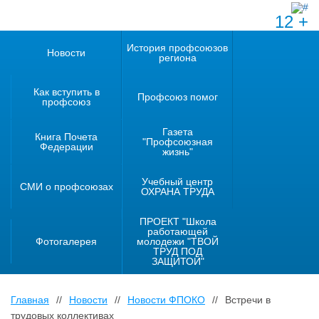
12 +
История профсоюзов
Новости
региона
Как вступить в
Профсоюз помог
профсоюз
Газета
Книга Почета
"Профсоюзная
Федерации
жизнь"
Учебный центр
СМИ о профсоюзах
ОХРАНА ТРУДА
ПРОЕКТ "Школа
работающей
Фотогалерея
молодежи "ТВОЙ
ТРУД ПОД
ЗАЩИТОЙ"
Главная
//
Новости
//
Новости ФПОКО
//
Встречи в
трудовых коллективах