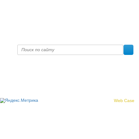
+7 (8332) 38-52-54
Факс +7 (8332) 38-23-00
prof@inform28.kirov.ru
fpoko@list.ru
Политика конфиденциальности
© 2017 «Федерация профсоюзных организаций Кировской
области»
Создание сайта -
Web Case