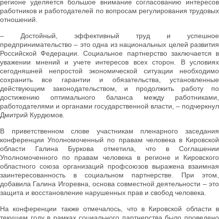
регионе уделяется большое внимание согласованию интересов
работников и работодателей по вопросам регулирования трудовых
отношений.
– Достойный, эффективный труд и успешное
предпринимательство – это одна из национальных целей развития
Российской Федерации. Социальное партнерство заключается в
уважении мнений и учете интересов всех сторон. В условиях
сегодняшней непростой экономической ситуации необходимо
сохранить все гарантии и обязательства, установленные
действующим законодательством, и продолжить работу по
достижению оптимального баланса между работниками,
работодателями и органами государственной власти, – подчеркнул
Дмитрий Курдюмов.
В приветственном слове участникам пленарного заседания
конференции Уполномоченный по правам человека в Кировской
области Галина Буркова отметила, что в Соглашении
Уполномоченного по правам человека в регионе и Кировского
областного союза организаций профсоюзов выражена взаимная
заинтересованность в социальном партнерстве. При этом,
добавила Галина Игоревна, основа совместной деятельности – это
защита и восстановление нарушенных прав и свобод человека.
На конференции также отмечалось, что в Кировской области в
текущем году в рамках социального партнерства было проведено