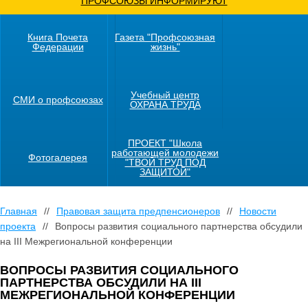
ПРОФСОЮЗЫ ИНФОРМИРУЮТ
Книга Почета
Газета "Профсоюзная
Федерации
жизнь"
Учебный центр
СМИ о профсоюзах
ОХРАНА ТРУДА
ПРОЕКТ "Школа
работающей молодежи
Фотогалерея
"ТВОЙ ТРУД ПОД
ЗАЩИТОЙ"
Главная
//
Правовая защита предпенсионеров
//
Новости
проекта
//
Вопросы развития социального партнерства обсудили
на III Межрегиональной конференции
ВОПРОСЫ РАЗВИТИЯ СОЦИАЛЬНОГО
ПАРТНЕРСТВА ОБСУДИЛИ НА III
МЕЖРЕГИОНАЛЬНОЙ КОНФЕРЕНЦИИ