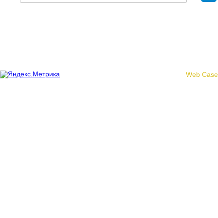
Политика конфиденциальности
© 2017 «Федерация профсоюзных организаций Кировской
области»
Создание сайта -
Web Case