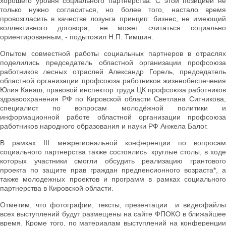
хорошего уровня социального партнерства. С этой позицией не
только нужно согласиться, но более того, настало время
провозгласить в качестве лозунга принцип: бизнес, не имеющий
коллективного договора, не может считаться социально
ориентированным, - подытожил Н.П. Тимшин.
Опытом совместной работы социальных партнеров в отраслях
поделились председатель областной организации профсоюза
работников лесных отраслей Александр Горель, председатель
областной организации профсоюза работников жизнеобеспечения
Юлия Канаш, правовой инспектор труда ЦК профсоюза работников
здравоохранения РФ по Кировской области Светлана Ситникова,
специалист по вопросам молодёжной политики и
информационной работе областной организации профсоюза
работников народного образования и науки РФ Анжела Балог.
В рамках III межрегиональной конференции по вопросам
социального партнерства также состоялись круглые столы, в ходе
которых участники смогли обсудить реализацию грантового
проекта по защите прав граждан предпенсионного возраста*, а
также молодежных проектов и программ в рамках социального
партнерства в Кировской области.
Отметим, что фотографии, тексты, презентации и видеофайлы
всех выступлений будут размещены на сайте ФПОКО в ближайшее
время. Кроме того, по материалам выступлений на конференции