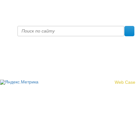
prof@inform28.kirov.ru
fpoko@list.ru
Политика конфиденциальности
© 2017 «Федерация профсоюзных организаций Кировской
области»
Создание сайта -
Web Case