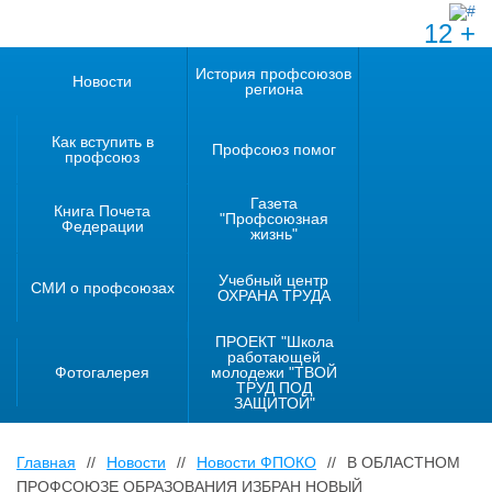
12 +
История профсоюзов
Новости
региона
Как вступить в
Профсоюз помог
профсоюз
Газета
Книга Почета
"Профсоюзная
Федерации
жизнь"
Учебный центр
СМИ о профсоюзах
ОХРАНА ТРУДА
ПРОЕКТ "Школа
работающей
Фотогалерея
молодежи "ТВОЙ
ТРУД ПОД
ЗАЩИТОЙ"
Главная
//
Новости
//
Новости ФПОКО
//
В ОБЛАСТНОМ
ПРОФСОЮЗЕ ОБРАЗОВАНИЯ ИЗБРАН НОВЫЙ