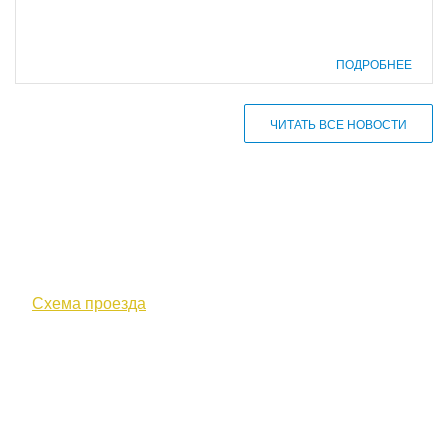
ПОДРОБНЕЕ
ЧИТАТЬ ВСЕ НОВОСТИ
610000, г. Киров, Кировская обл.,
ул. Московская, д. 10
Схема проезда
+7 (8332) 38-52-54
Факс +7 (8332) 38-23-00