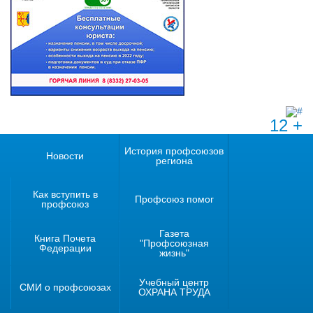
12 +
История профсоюзов
Новости
региона
Как вступить в
Профсоюз помог
профсоюз
Газета
Книга Почета
"Профсоюзная
Федерации
жизнь"
Учебный центр
СМИ о профсоюзах
ОХРАНА ТРУДА