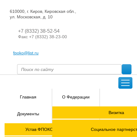
610000, г. Киров, Кировская обл.,
ул. Московская, д. 10
+7 (8332) 38-52-54
Факс +7 (8332) 38-23-00
fpoko@list.ru
Главная
О Федерации
Направления
Визитка
Документы
деятельности
Председатель ФПОК
Членские
ГОРЯЧАЯ
Устав ФПОКО с изменениями от 2026 года
Социальное партнерс
организации
ЛИНИЯ!