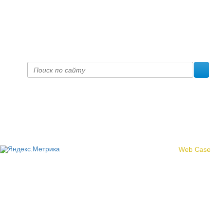
+7 (8332) 38-52-54
Факс +7 (8332) 38-23-00
prof@inform28.kirov.ru
fpoko@list.ru
Политика конфиденциальности
© 2017 «Федерация профсоюзных организаций Кировской
области»
Создание сайта -
Web Case