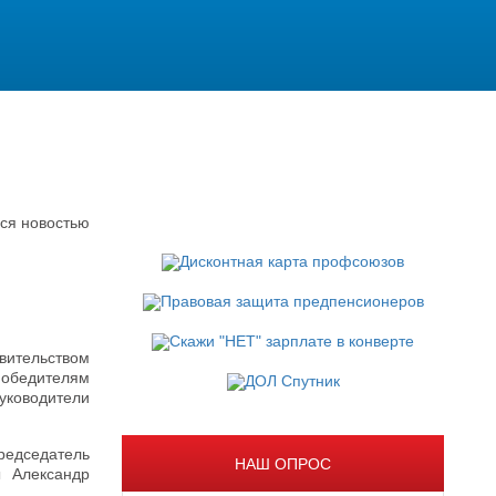
ся новостью
вительством
победителям
уководители
редседатель
НАШ ОПРОС
ы Александр