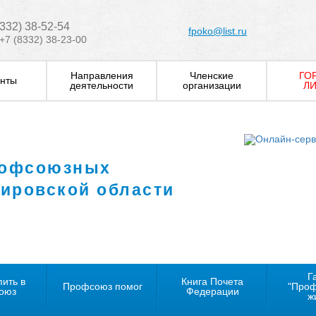
8332) 38-52-54
fpoko@list.ru
+7 (8332) 38-23-00
Направления
Членские
ГО
нты
деятельности
организации
ЛИ
рофсоюзных
Кировской области
Г
пить в
Книга Почета
Профсоюз помог
"Про
оюз
Федерации
ж