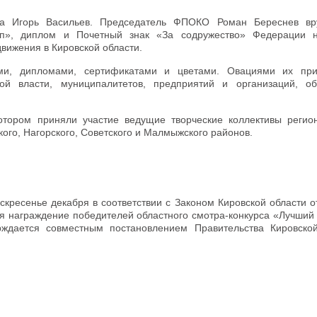
на Игорь Васильев. Председатель ФПОКО Роман Береснев вр
», диплом и Почетный знак «За содружество» Федерации н
вижения в Кировской области.
и, дипломами, сертификатами и цветами. Овациями их прив
ной власти, муниципалитетов, предприятий и организаций, о
тором приняли участие ведущие творческие коллективы регион
ого, Нагорского, Советского и Малмыжского районов.
скресенье декабря в соответствии с Законом Кировской области о
ся награждение победителей областного смотра-конкурса «Лучший
рждается совместным постановлением Правительства Кировско