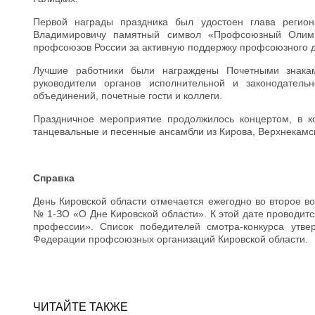
Первой награды праздника был удостоен глава регио
Владимировичу памятный символ «Профсоюзный Олимп
профсоюзов России за активную поддержку профсоюзного д
Лучшие работники были награждены Почетными знакам
руководители органов исполнительной и законодатель
объединений, почетные гости и коллеги.
Праздничное мероприятие продолжилось концертом, в ко
танцевальные и песенные ансамбли из Кирова, Верхнекамск
Справка
День Кировской области отмечается ежегодно во второе во
№ 1-ЗО «О Дне Кировской области». К этой дате проводит
профессии». Список победителей смотра-конкурса утве
Федерации профсоюзных организаций Кировской области.
ЧИТАЙТЕ ТАКЖЕ