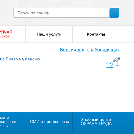
РЯЧАЯ
Наши услуги
Контакты
НИЯ!
Версия для слабовидящих
12 +
азета
Учебный центр
фсоюзная
СМИ о профсоюзах
ОХРАНА ТРУДА
изнь"