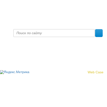
+7 (8332) 38-52-54
Факс +7 (8332) 38-23-00
prof@inform28.kirov.ru
fpoko@list.ru
Политика конфиденциальности
© 2017 «Федерация профсоюзных организаций Кировской
области»
Создание сайта -
Web Case