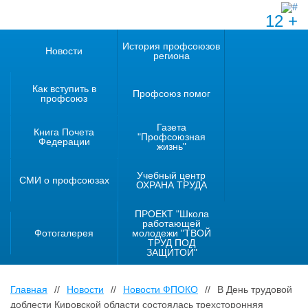
12 +
История профсоюзов
Новости
региона
Как вступить в
Профсоюз помог
профсоюз
Газета
Книга Почета
"Профсоюзная
Федерации
жизнь"
Учебный центр
СМИ о профсоюзах
ОХРАНА ТРУДА
ПРОЕКТ "Школа
работающей
Фотогалерея
молодежи "ТВОЙ
ТРУД ПОД
ЗАЩИТОЙ"
Главная
//
Новости
//
Новости ФПОКО
//
В День трудовой
доблести Кировской области состоялась трехсторонняя