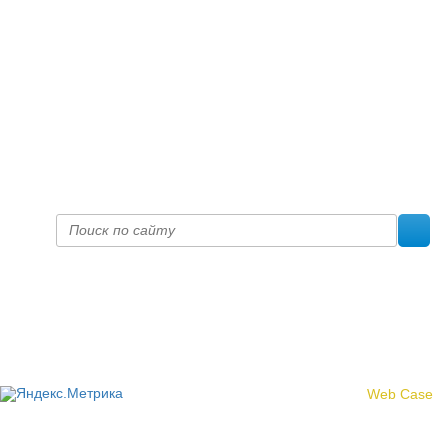
+7 (8332) 38-52-54
Факс +7 (8332) 38-23-00
prof@inform28.kirov.ru
fpoko@list.ru
Политика конфиденциальности
© 2017 «Федерация профсоюзных организаций Кировской
области»
Создание сайта -
Web Case