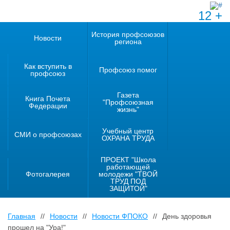
12 +
История профсоюзов
Новости
региона
Как вступить в
Профсоюз помог
профсоюз
Газета
Книга Почета
"Профсоюзная
Федерации
жизнь"
Учебный центр
СМИ о профсоюзах
ОХРАНА ТРУДА
ПРОЕКТ "Школа
работающей
Фотогалерея
молодежи "ТВОЙ
ТРУД ПОД
ЗАЩИТОЙ"
Главная
//
Новости
//
Новости ФПОКО
//
День здоровья
прошел на "Ура!"