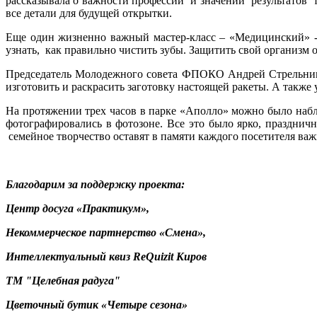
рассказывала о важности профессии и значении результатов 
все детали для будущей открытки.
Еще один жизненно важный мастер-класс – «Медицинский» -
узнать, как правильно чистить зубы. Защитить свой организм 
Председатель Молодежного совета ФПОКО Андрей Стрельников
изготовить и раскрасить заготовку настоящей ракеты. А также 
На протяжении трех часов в парке «Аполло» можно было набл
фотографировались в фотозоне. Все это было ярко, праздничн
семейное творчество оставят в памяти каждого посетителя важ
Благодарим за поддержку проекта:
Центр досуга «Практикум»,
Некоммерческое партнерство «Смена»,
Интеллектуальный квиз ReQuizit Киров
ТМ "Целебная радуга"
Цветочный бутик «Четыре сезона»