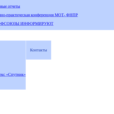
овые отчеты
чно-практическая конференция МОТ- ФНПР
ОФСОЮЗЫ ИНФОРМИРУЮТ
Контакты
екс «Спутник»