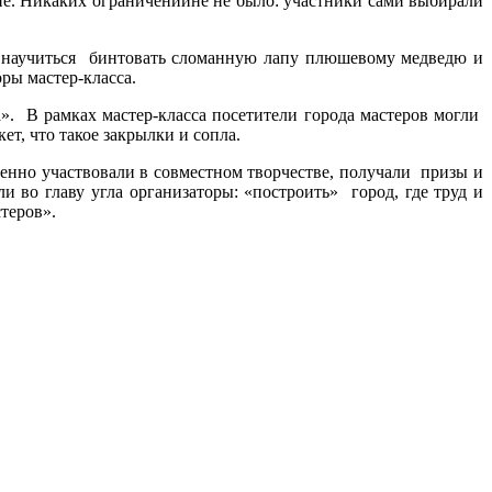
ие. Никаких ограниченийне не было: участники сами выбирали
о научиться бинтовать сломанную лапу плюшевому медведю и
ры мастер-класса.
. В рамках мастер-класса посетители города мастеров могли
т, что такое закрылки и сопла.
енно участвовали в совместном творчестве, получали призы и
и во главу угла организаторы: «построить» город, где труд и
теров».