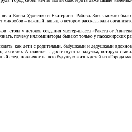
труда. Город своей мечты могли смастерить даже самые маленьк
 вели Елена Удовенко и Екатерина Рябова. Здесь можно был
от микробов – важный навык, о котором рассказывали организато
 стоял у истоков создания мастер-класса «Ракета от Авитека»
узнать, почему иллюминаторы бывают только у пассажирских раке
юдать, как дети с родителями, бабушками и дедушками вдохнов
о, активно. А главное - достигнута та задумка, которую ставил
ный след, повлияют на всю будущую жизнь детей из «Города мас