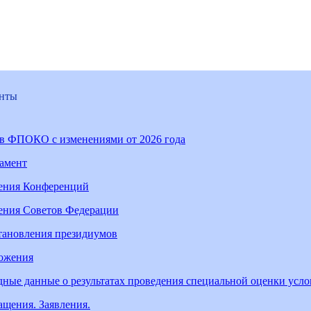
нты
ав ФПОКО с изменениями от 2026 года
ламент
ения Конференций
ения Советов Федерации
тановления президиумов
ожения
ные данные о результатах проведения специальной оценки усл
щения. Заявления.