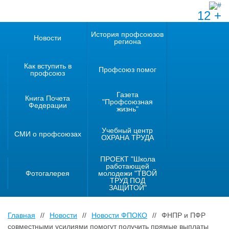
12 +
История профсоюзов
Новости
региона
Как вступить в
Профсоюз помог
профсоюз
Газета
Книга Почета
"Профсоюзная
Федерации
жизнь"
Учебный центр
СМИ о профсоюзах
ОХРАНА ТРУДА
ПРОЕКТ "Школа
работающей
Фотогалерея
молодежи "ТВОЙ
ТРУД ПОД
ЗАЩИТОЙ"
Главная
//
Новости
//
Новости ФПОКО
//
ФНПР и ПФР
совместными усилиями помогут получить прямые выплаты