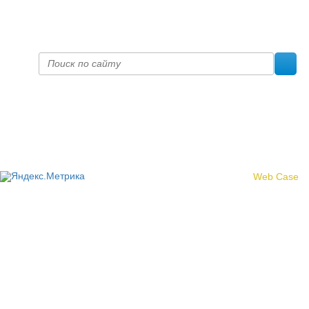
prof@inform28.kirov.ru
fpoko@list.ru
Политика конфиденциальности
© 2017 «Федерация профсоюзных организаций Кировской
области»
Создание сайта -
Web Case