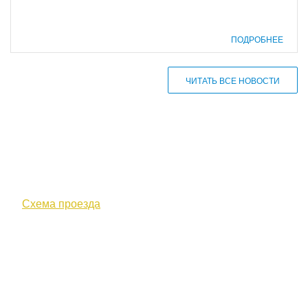
ПОДРОБНЕЕ
ЧИТАТЬ ВСЕ НОВОСТИ
610000, г. Киров, Кировская обл.,
ул. Московская, д. 10
Схема проезда
+7 (8332) 38-52-54
Факс +7 (8332) 38-23-00