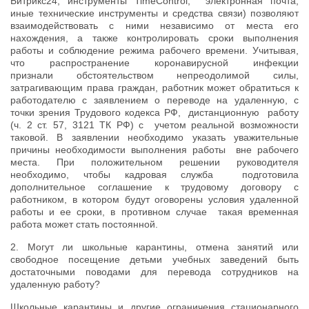
Битрикс24, инструменты TimeControl, электронная почта,
иные технические инструменты и средства связи) позволяют
взаимодействовать с ними независимо от места его
нахождения, а также контролировать сроки выполнения
работы и соблюдение режима рабочего времени. Учитывая,
что распространение коронавирусной инфекции
признали обстоятельством непреодолимой силы,
затрагивающим права граждан, работник может обратиться к
работодателю с заявлением о переводе на удаленную, с
точки зрения Трудового кодекса РФ, дистанционную работу
(ч. 2 ст. 57, 3121 ТК РФ) с учетом реальной возможности
таковой. В заявлении необходимо указать уважительные
причины необходимости выполнения работы вне рабочего
места. При положительном решении руководителя
необходимо, чтобы кадровая служба подготовила
дополнительное соглашение к трудовому договору с
работником, в котором будут оговорены условия удаленной
работы и ее сроки, в противном случае такая временная
работа может стать постоянной.
2. Могут ли школьные карантины, отмена занятий или
свободное посещение детьми учебных заведений быть
достаточными поводами для перевода сотрудников на
удаленную работу?
Школьные карантины и другие ограничения стационарного