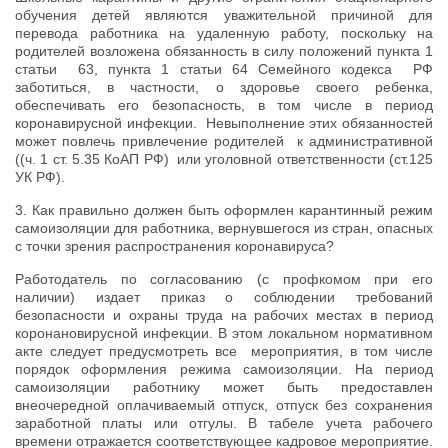
обучения детей являются уважительной причиной для
перевода работника на удаленную работу, поскольку на
родителей возложена обязанность в силу положений пункта 1
статьи 63, пункта 1 статьи 64 Семейного кодекса РФ
заботиться, в частности, о здоровье своего ребенка,
обеспечивать его безопасность, в том числе в период
коронавирусной инфекции. Невыполнение этих обязанностей
может повлечь привлечение родителей к административной
((ч. 1 ст. 5.35 КоАП РФ) или уголовной ответственности (ст.125
УК РФ).
3. Как правильно должен быть оформлен карантинный режим
самоизоляции для работника, вернувшегося из стран, опасных
с точки зрения распространения коронавируса?
Работодатель по согласованию (с профкомом при его
наличии) издает приказ о соблюдении требований
безопасности и охраны труда на рабочих местах в период
коронановирусной инфекции. В этом локальном нормативном
акте следует предусмотреть все мероприятия, в том числе
порядок оформления режима самоизоляции. На период
самоизоляции работнику может быть предоставлен
внеочередной оплачиваемый отпуск, отпуск без сохранения
заработной платы или отгулы. В табеле учета рабочего
времени отражается соответствующее кадровое мероприятие.