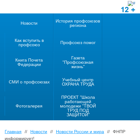
12 +
История профсоюзов
Новости
региона
Как вступить в
Профсоюз помог
профсоюз
Газета
Книга Почета
"Профсоюзная
Федерации
жизнь"
Учебный центр
СМИ о профсоюзах
ОХРАНА ТРУДА
ПРОЕКТ "Школа
работающей
Фотогалерея
молодежи "ТВОЙ
ТРУД ПОД
ЗАЩИТОЙ"
Главная
//
Новости
//
Новости России и мира
//
ФНПР
информирует!